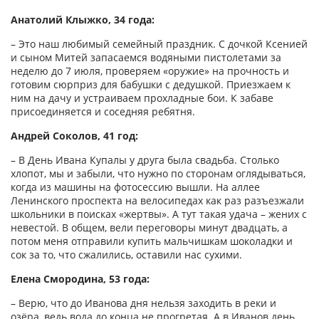
Анатолий Клыжко, 34 года:
– Это наш любимый семейный праздник. С дочкой Ксенией
и сыном Митей запасаемся водяными пистолетами за
неделю до 7 июля, проверяем «оружие» на прочность и
готовим сюрприз для бабушки с дедушкой. Приезжаем к
ним на дачу и устраиваем прохладные бои. К забаве
присоединяется и соседняя ребятня.
Андрей Соколов, 41 год:
– В День Ивана Купалы у друга была свадьба. Столько
хлопот, мы и забыли, что нужно по сторонам оглядываться,
когда из машины на фотосессию вышли. На аллее
Ленинского проспекта на велосипедах как раз разъезжали
школьники в поисках «жертвы». А тут такая удача – жених с
невестой. В общем, вели переговоры минут двадцать, а
потом меня отправили купить мальчишкам шоколадки и
сок за то, что сжалились, оставили нас сухими.
Елена Смородина, 53 года:
– Верю, что до Иванова дня нельзя заходить в реки и
озёра, ведь вода до конца не прогретая. А в Иванов день