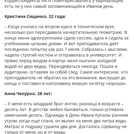
Корреспонденты «АП» поинтересовались у барнаульцев,
есть ли у них самый запоминающийся Иванов день.
Кристина Сященко, 22 года:
– Когда училась на втором курсе в техническом вузе,
несколько раз пересдавала начертательную геометрию. В
конце июня одногруппники сдали сессию, одна я сидела за
учебниками целыми днями. И вот преподаватель даёт
последнюю попытку как раз 7 июля. Собралась с мыслями,
надела строгий костюм и отправилась в университет. И
прямо перед входом в корпус меня окатили холодной
водой из двух вёдер. Переодеваться некогда. Пошла в
аудиторию, оставляя за собой след. Самое интересное, что
преподаватель не обратил на это внимание, выслушал до
конца и поставил в наполовину мокрую зачётку «хорошо».
Анна Чепурко, 28 лет:
– У меня есть младший брат Антон, разница в возрасте –
десять лет. В детстве любил баловаться, только успевала
замечания делать. Однажды в День Ивана Купалы ранним
утром, когда ещё спала, он вылил на меня два литра воды.
Матрас и подушку сушили два дня. Досталось сорванцу не
только от меня, но и от мамы.