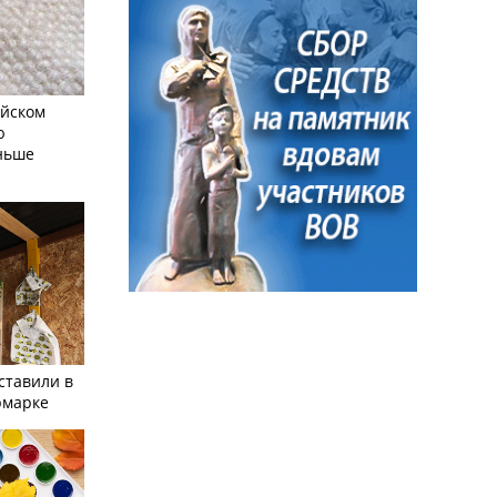
айском
ю
еньше
ставили в
рмарке