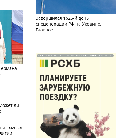
Завершился 1626-й день
спецоперации РФ на Украине.
Главное
РЕКЛАМА АО "РОССЕЛЬХОЗБАНК". ИНН 772511448.
 Германа
е
 Может ли
о
снил смысл
звитии