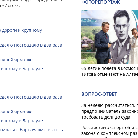
ФОТОРЕПОРТАЖ
 «Исток».
 дороги к крупному
еделю пострадало в два раза
годной ярмарке
65-летие полета в космос
 в школу в Барнауле
Титова отмечают на Алта
ВОПРОС-ОТВЕТ
еделю пострадало в два раза
За неделю рассчитаться.
предприниматель законн
годной ярмарке
требовать долг до суда
 в школу в Барнауле
Российский эксперт объя
омился с Барнаулом с высоты
закона о комплексном ра