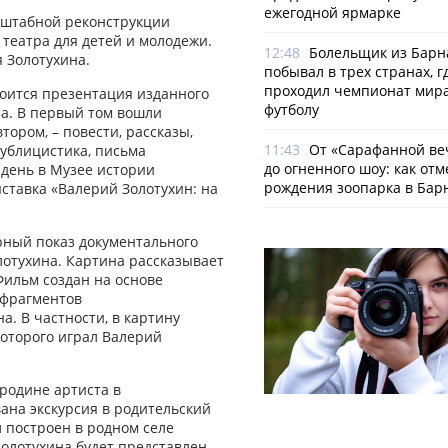
ежегодной ярмарке
асштабной реконструкции
 театра для детей и молодежи.
12:48
Болельщик из Барн
я Золотухина.
побывал в трех странах, г
проходил чемпионат мира
тоится презентация изданного
футболу
на. В первый том вошли
ором, – повести, рассказы,
11:43
От «Сарафанной ве
публицистика, письма
до огненного шоу: как отм
 день в Музее истории
рождения зоопарка в Бар
ыставка «Валерий Золотухин: на
рный показ документального
лотухина. Картина рассказывает
Фильм создан на основе
, фрагментов
. В частности, в картину
которого играл Валерий
родине артиста в
вана экскурсия в родительский
л построен в родном селе
олотухина будет представлен