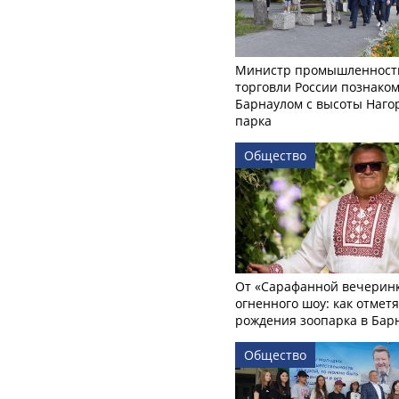
Министр промышленност
торговли России познаком
Барнаулом с высоты Наго
парка
Общество
От «Сарафанной вечеринк
огненного шоу: как отмет
рождения зоопарка в Бар
Общество