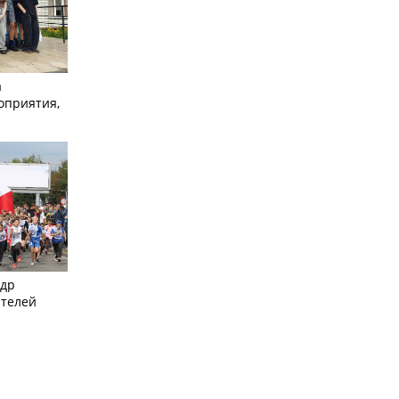
а
оприятия,
ндр
ителей