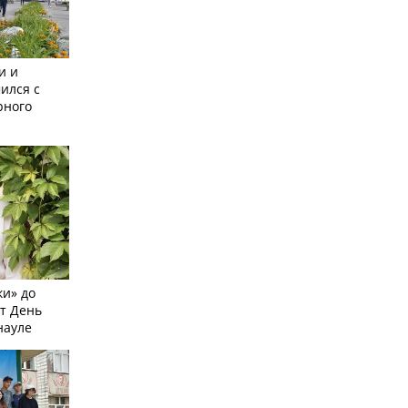
и и
ился с
рного
и» до
ят День
науле