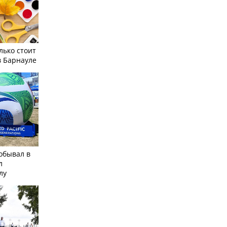
лько стоит
в Барнауле
обывал в
л
лу