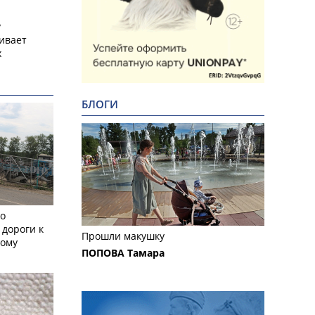
у
ивает
х
БЛОГИ
но
 дороги к
Прошли макушку
кому
ПОПОВА Тамара