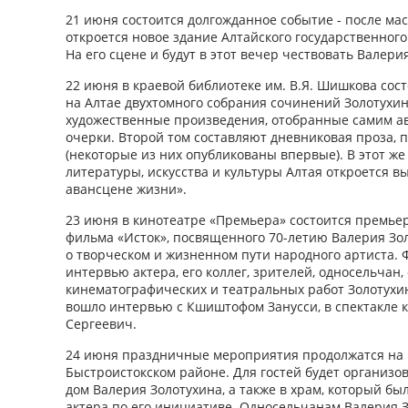
21 июня состоится долгожданное событие - после м
откроется новое здание Алтайского государственного
На его сцене и будут в этот вечер чествовать Валери
22 июня в краевой библиотеке им. В.Я. Шишкова сос
на Алтае двухтомного собрания сочинений Золотухи
художественные произведения, отобранные самим авт
очерки. Второй том составляют дневниковая проза, 
(некоторые из них опубликованы впервые). В этот же
литературы, искусства и культуры Алтая откроется в
авансцене жизни».
23 июня в кинотеатре «Премьера» состоится премье
фильма «Исток», посвященного 70-летию Валерия Зо
о творческом и жизненном пути народного артиста. 
интервью актера, его коллег, зрителей, односельчан
кинематографических и театральных работ Золотухина
вошло интервью с Кшиштофом Занусси, в спектакле 
Сергеевич.
24 июня праздничные мероприятия продолжатся на 
Быстроистокском районе. Для гостей будет организо
дом Валерия Золотухина, а также в храм, который бы
актера по его инициативе. Односельчанам Валерия З