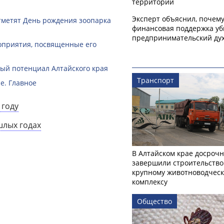
территорий
Эксперт объяснил, почем
тметят День рождения зоопарка
финансовая поддержка уб
предпринимательский ду
оприятия, посвященные его
й потенциал Алтайского края
Транспорт
е. Главное
 году
шлых годах
В Алтайском крае досроч
завершили строительство
крупному животноводчес
комплексу
Общество