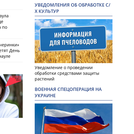
УВЕДОМЛЕНИЯ ОБ ОБРАБОТКЕ С/
Х КУЛЬТУР
аула
де
 по
черинки»
етят День
науле
Уведомление о проведении
обработки средствами защиты
растений
ВОЕННАЯ СПЕЦОПЕРАЦИЯ НА
УКРАИНЕ