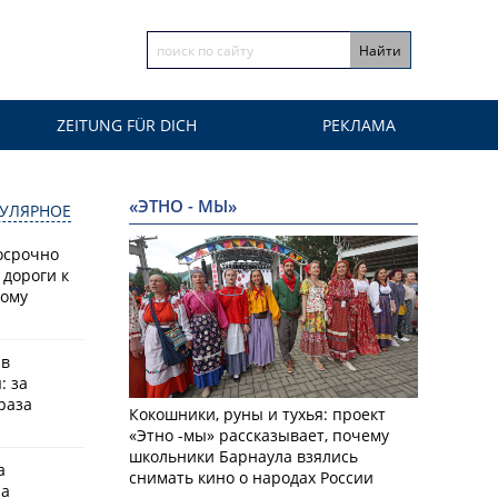
ZEITUNG FÜR DICH
РЕКЛАМА
«ЭТНО - МЫ»
УЛЯРНОЕ
осрочно
 дороги к
кому
 в
: за
раза
Кокошники, руны и тухья: проект
«Этно -мы» рассказывает, почему
школьники Барнаула взялись
а
снимать кино о народах России
на