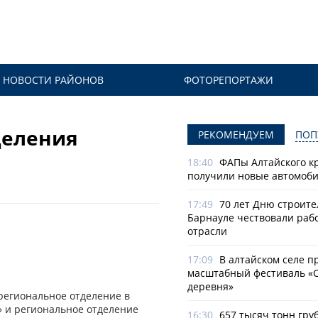
НОВОСТИ РАЙОНОВ
ФОТОРЕПОРТАЖИ
деления
РЕКОМЕНДУЕМ
ПОП
18:40
ФАПы Алтайского к
получили новые автомоб
17:49
70 лет Дню строите
Барнауле чествовали раб
отрасли
17:09
В алтайском селе п
масштабный фестиваль «
деревня»
региональное отделение в
» и региональное отделение
16:30
657 тысяч тонн гру