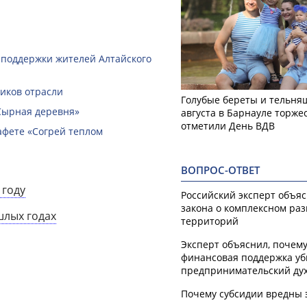
 поддержки жителей Алтайского
ников отрасли
Голубые береты и тельняш
Сырная деревня»
августа в Барнауле торже
отметили День ВДВ
афете «Согрей теплом
ВОПРОС-ОТВЕТ
 году
Российский эксперт объя
закона о комплексном ра
шлых годах
территорий
Эксперт объяснил, почем
финансовая поддержка уб
предпринимательский ду
Почему субсидии вредны 