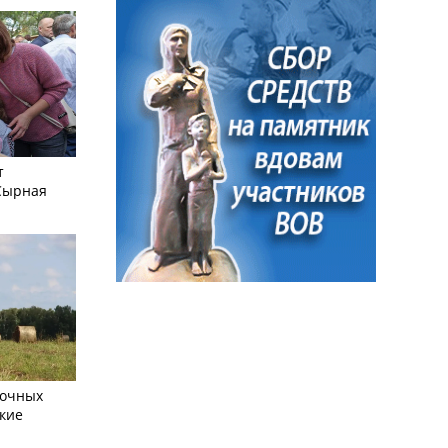
т
Сырная
сочных
кие