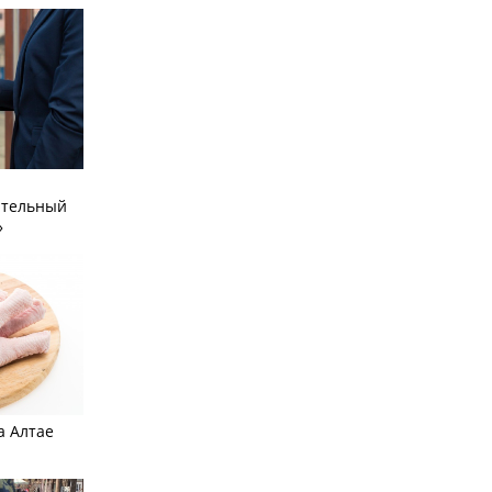
ательный
»
а Алтае