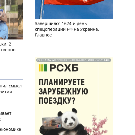
Завершился 1624-й день
спецоперации РФ на Украине.
Главное
ки. 2
ственно
РЕКЛАМА АО "РОССЕЛЬХОЗБАНК". ИНН 772511448.
снил смысл
звитии
у
ивает
х
экономике