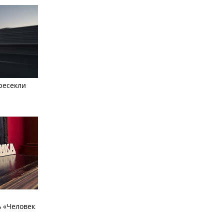
ресекли
 «Человек