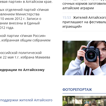
евая партия» в Алтайском крае.
сочных кормов заготовил
алтайские аграрии
ных отделений партий «Умная
равлением Министерства
15:53
Жителей Алтайског
0 июля 2012 г. Записи о
приглашают на фестиваль
дании внесены в Единый
играющий»
12 года.
ской партии «Умная Россия»
, избранная общим собранием
российской политической
е 22 мая т.г. избрана Мамаева
едерации по Алтайскому
ФОТОРЕПОРТАЖ
 поддержки жителей Алтайского