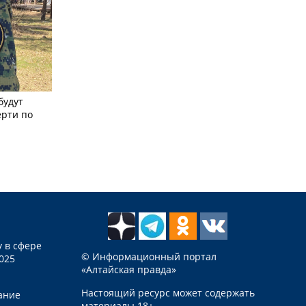
будут
ерти по
 в сфере
© Информационный портал
025
«Алтайская правда»
Настоящий ресурс может содержать
ание
материалы 18+