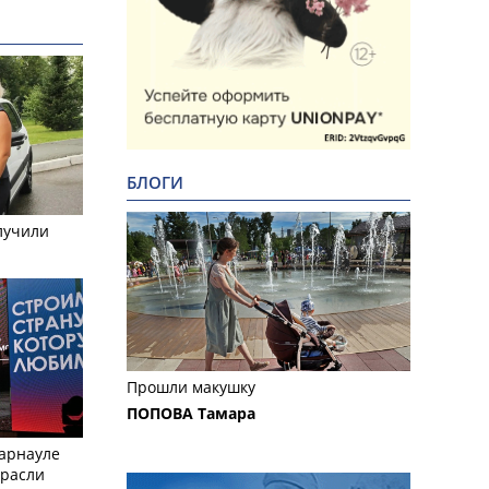
БЛОГИ
лучили
Прошли макушку
ПОПОВА Тамара
Барнауле
трасли