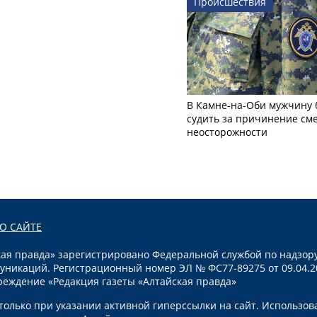
Происшествия
В Камне-на-Оби мужчину 
судить за причинение см
неосторожности
О САЙТЕ
я правда» зарегистрировано Федеральной службой по надзору
уникаций. Регистрационный номер ЭЛ № ФС77-89275 от 09.04.2
реждение «Редакция газеты «Алтайская правда»
олько при указании активной гиперссылки на сайт. Использов