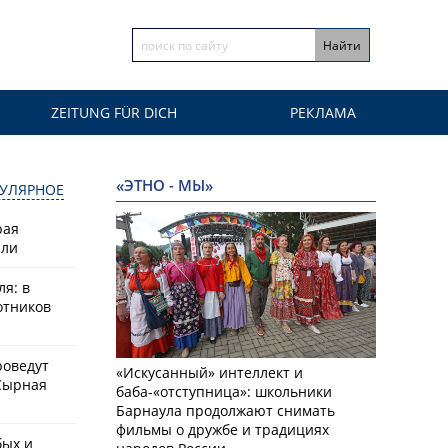
ZEITUNG FÜR DICH
РЕКЛАМА
«ЭТНО - МЫ»
УЛЯРНОЕ
рая
или
ля: в
отников
роведут
«Искусанный» интеллект и
Сырная
баба-«отступница»: школьники
Барнаула продолжают снимать
фильмы о дружбе и традициях
бых и