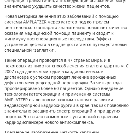
Операция травматична, а последующие осложнения могут
значительно ухудшить качество жизни пациентов.
Новая методика лечения этих заболеваний с помощью
системы AMPLATZER через катетер под контролем
рентгеновского аппарата значительно повышает качество
оказания медицинской помощи пациенту и сводит к
минимуму постоперационные последствия. Эффект
устранения дефекта в сердце достигается путем установки
специальной “заплатки”.
Такие операции проводятся в 47 странах мира, и в
некоторых из них этот способ лечения стал стандартным. С
2007 года данным методом в кардиологическом
диспансере с успехом проводят лечение врожденных
дефектов межпредсердной перегородки. За четыре года
прооперировано более 60 пациентов. Однако внедрение
технологии катетеризации и применения системы
AMPLATZER стало новым важным этапом в развитии
эндоваскулярной кардиохирургии в крае, так как позволило
значительно расширить спектр операций и при других
пороках. Это стало возможным с установкой в краевом
кардиодиспансере нового ангиокомплекса.
Трехмерное изображение, четкость картинки,