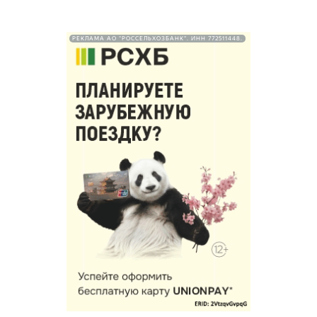
РЕКЛАМА АО "РОССЕЛЬХОЗБАНК". ИНН 772511448.