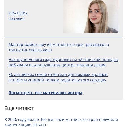
ИВАНОВА
Наталья
Мастер файер-шоу из Алтайского края рассказал о
тонкостях своего дела
Накануне Нового года журналисты «Алтайской правды»
побывали в Барнаульском центре помощи детям
36 алтайских семей отметили дипломами краевой
эстафеты «Согрей теплом родительского сердца»
Посмотреть все материалы автора
Еще читают
В 2026 году более 400 жителей Алтайского края получили
компенсацию ОСАГО