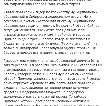
самоуправлению Стелла Штань комментирует:
- Алтайский край – лидер по количеству муниципальных
образований в Сибирском федеральном округе. Но, к
сожалению, экономика того или иного муниципального
образования сводится только к бюджетной сфере. Сейчас
ситуация меняется. “Расчистка поля для бизнеса”
отразится на экономике и сел, и районов, и городов.
Примерно одна треть налогов, которые поступают в
бюджеты, - это налоги от бизнеса. “Расчистить поле” - не
только ликвидировать пресловутый административный
барьер, а прежде всего принять иные правила игры.
Руководители муниципальных образований должны быть
заинтересованы в развитии экономики. И мы стараемся их
стимулировать к этому - изменениями в тех нормативах о
налогах, которые связаны напрямую с экономической
сферой. Премьер-министр отмечает, что аграрный сектор
демонстрирует хорошие темпы роста. Алтайский край
входит в число лидеров по привлечению денежных
средств из федерального бюджета на поддержку
экономики. У нас есть крупный проект “Алтайское
Приобье”, который даст дополнительный импульс к
развитию бизнеса. Ни одно муниципальное образование