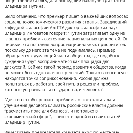
общественники обсудили вышедшие накануне три статьи
Владимира Путина.
Было отмечено, что премьер пишет о важнейших вопросах
социально-экономического развития страны. Заведующий
кафедрой философии АлтГТУ доктор философских наук
Владимир Инговатов говорит: “Путин затрагивает одну из
главных проблем - состояние национальных ценностей. Он
первый, кто поставил вопрос национальных приоритетов,
поскольку до него эта тема не поднималась. Премьер
обращается к думающей части общества, где подобные
суждения будут восприниматься как площадка для
дискуссий. Сейчас такой период развития общества, когда
не может быть однозначных решений. Только в консенсусе
находятся точки соприкосновения. Россия должна
попытаться выработать свой путь в решении проблем,
которые устраивают и государство, и человека”.
“Для того чтобы решить проблемы оттока капитала и
улучшения делового климата, российские власти должны
“расчистить поле для бизнеса”, и не только в
экономической сфере”, – пишет в одной из своих статей
Владимир Путин.
Заместитель председателя комитета АКЗС по местному