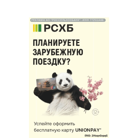
РЕКЛАМА АО "РОССЕЛЬХОЗБАНК". ИНН 772511448.