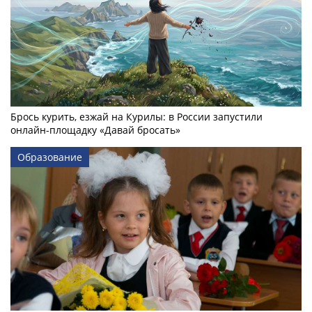
Брось курить, езжай на Курилы: в России запустили
онлайн-­площадку «Давай бросать»
Образование