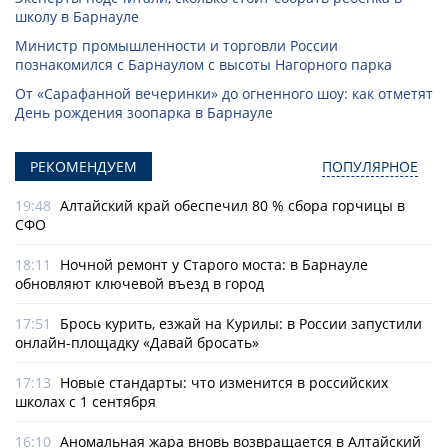
школу в Барнауле
Министр промышленности и торговли России
познакомился с Барнаулом с высоты Нагорного парка
От «Сарафанной вечеринки» до огненного шоу: как отметят
День рождения зоопарка в Барнауле
РЕКОМЕНДУЕМ
ПОПУЛЯРНОЕ
19:48
Алтайский край обеспечил 80 % сбора горчицы в
СФО
18:11
Ночной ремонт у Старого моста: в Барнауле
обновляют ключевой въезд в город
17:51
Брось курить, езжай на Курилы: в России запустили
онлайн-­площадку «Давай бросать»
17:13
Новые стандарты: что изменится в российских
школах с 1 сентября
16:10
Аномальная жара вновь возвращается в Алтайский