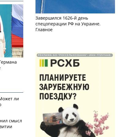
Завершился 1626-й день
спецоперации РФ на Украине.
Главное
РЕКЛАМА АО "РОССЕЛЬХОЗБАНК". ИНН 772511448.
 Германа
е
 Может ли
о
снил смысл
звитии