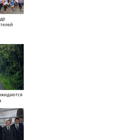
ндр
ителей
ожидаются
а