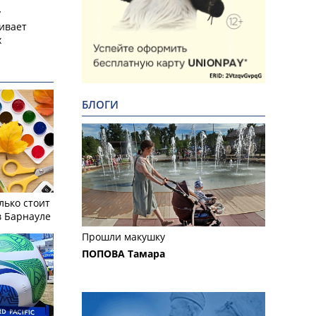
у
ивает
х
БЛОГИ
лько стоит
в Барнауле
Прошли макушку
ПОПОВА Тамара