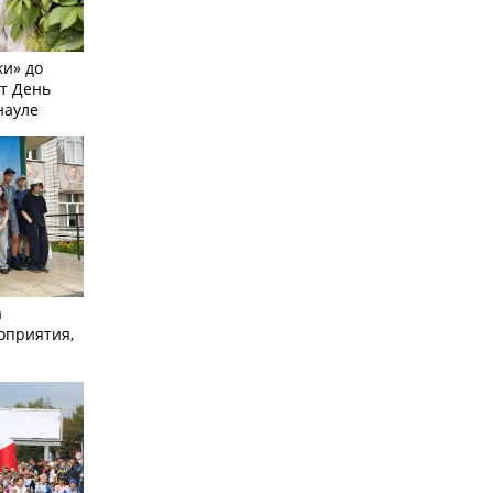
и» до
ят День
науле
а
оприятия,