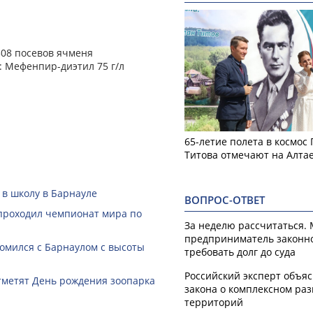
508 посевов ячменя
 Мефенпир-диэтил 75 г/л
65-летие полета в космос
Титова отмечают на Алта
 в школу в Барнауле
ВОПРОС-ОТВЕТ
 проходил чемпионат мира по
За неделю рассчитаться.
предприниматель законн
омился с Барнаулом с высоты
требовать долг до суда
Российский эксперт объя
тметят День рождения зоопарка
закона о комплексном ра
территорий