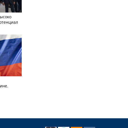
ысоко
отенциал
ине.