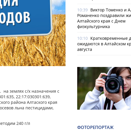
10:39
Виктор Томенко и 
Романенко поздравили ж
Алтайского края с Днем
физкультурника
10:10
Кратковременные 
ожидаются в Алтайском кр
августа
 на землях с/х назначения с
1:635, 22:17:030301:639,
ского района Алтаского края
осевов льна пестицидами,
етодим 240 г/л
ФОТОРЕПОРТАЖ