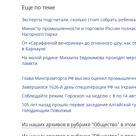
Еще по теме
Эксперты подсчитали, сколько стоит собрать ребенка
Министр промышленности и торговли России познак
Нагорного парка
От «Сарафанной вечеринки» до огненного шоу: как о
в Барнауле
На малой родине Михаила Евдокимова проходят мер
памяти
Глава Минпромторга РФ высоко оценил промышленны
Завершился 1626-й день спецоперации РФ на Украин
Соблюдайте режим. Гороскоп на неделю с 8 по 14 авг
105 лет назад прошло первое заседание Алтайской 
голодающим Поволжья
Из наших архивов в рубрике "Общество" в этом
Из наших архивов в рубрике "Общество" в про