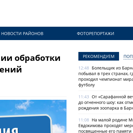
НОВОСТИ РАЙОНОВ
ФОТОРЕПОРТАЖИ
ии обработки
РЕКОМЕНДУЕМ
ПОП
тений
12:48
Болельщик из Барн
побывал в трех странах, г
проходил чемпионат мира
футболу
11:43
От «Сарафанной ве
до огненного шоу: как отм
рождения зоопарка в Бар
11:08
На малой родине М
Евдокимова проходят мер
посвященные его памяти