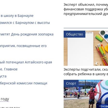
Эксперт объяснил, почем
финансовая поддержка уб
предпринимательский ду
 в школу в Барнауле
омился с Барнаулом с высоты
тметят День рождения зоопарка
Общество
оприятия, посвященные его
й потенциал Алтайского края
е. Главное
Эксперты подсчитали, ско
собрать ребенка в школу 
уста
губернской комиссии помощи
Спорт
 году
шлых годах