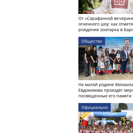
От «Сарафанной вечеринк
огненного шоу: как отмет
рождения зоопарка в Бар
Общество
На малой родине Михаил
Евдокимова проходят мер
посвященные его памяти
Официально