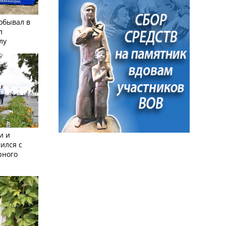
обывал в
л
лу
и и
ился с
рного