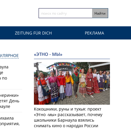
ZEITUNG FÜR DICH
РЕКЛАМА
«ЭТНО - МЫ»
УЛЯРНОЕ
аула
де
 по
черинки»
етят День
науле
Кокошники, руны и тухья: проект
«Этно -мы» рассказывает, почему
ихаила
школьники Барнаула взялись
оприятия,
снимать кино о народах России