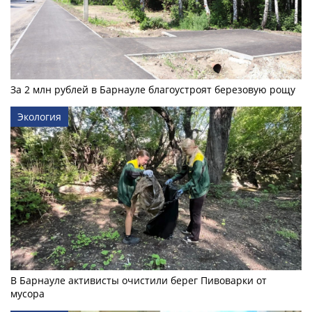
За 2 млн рублей в Барнауле благоустроят березовую рощу
Экология
В Барнауле активисты очистили берег Пивоварки от
мусора