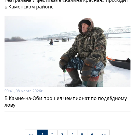
Театральный фестиваль «Калина красная» проходит
в Каменском районе
09:41, 08 марта 2026г
В Камне-на-Оби прошел чемпионат по подлёдному
лову
<<
1
2
3
4
5
6
>>