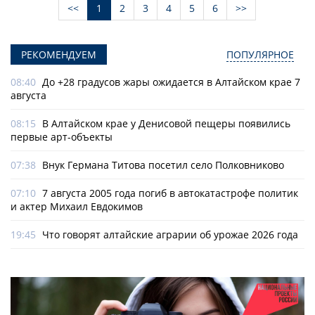
<<
1
2
3
4
5
6
>>
РЕКОМЕНДУЕМ
ПОПУЛЯРНОЕ
08:40
До +28 градусов жары ожидается в Алтайском крае 7
августа
08:15
В Алтайском крае у Денисовой пещеры появились
первые арт-объекты
07:38
Внук Германа Титова посетил село Полковниково
07:10
7 августа 2005 года погиб в автокатастрофе политик
и актер Михаил Евдокимов
19:45
Что говорят алтайские аграрии об урожае 2026 года