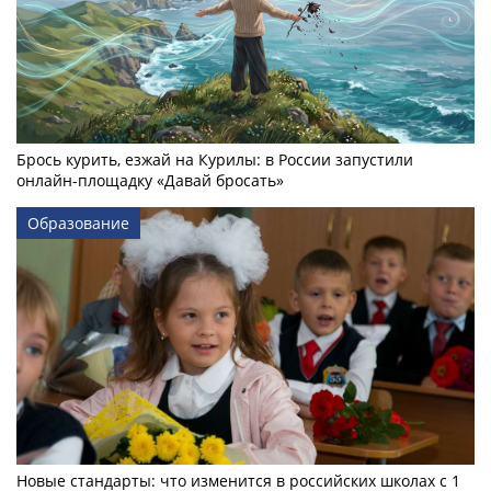
Брось курить, езжай на Курилы: в России запустили
онлайн-­площадку «Давай бросать»
Образование
Новые стандарты: что изменится в российских школах с 1