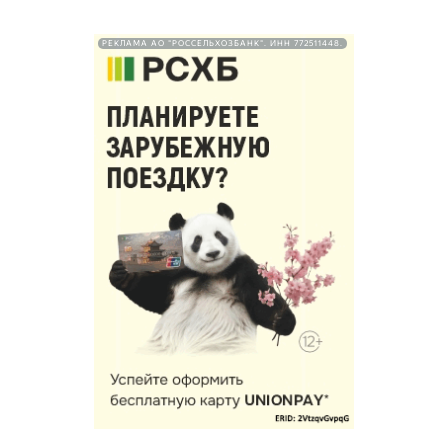
РЕКЛАМА АО "РОССЕЛЬХОЗБАНК". ИНН 772511448.