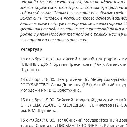
Василий Шукшин и Иван Пырьев, Михаил Евдокимов и 
многие другие советские и российские актеры родились
сибирской земле. Одним из всенародно любимых среди 
Золотухин. Человек, в честь которого основан ваш ф
Алтае многие ведущие театральные школы страны. У
фестивальная неделя станет замечательной возможн
роста и учебы молодых театралов в рамках мастер-кл
– говорится в послании министра.
Репертуар
14 октября. 18.30. Алтайский краевой театр драмы и
ПЛЕННЫЕ ДУХИ, братья Пресняковы (16+ ). Алтайский
Шукшина.
14 октября. 18.30. Центр имени Вс. Мейерхольда (Мо
ГОСУДАРСТВО, Саша Денисова (16+). Алтайский госуд
молодежи им. В.С. Золотухина.
15 октября. 15.00. Бийский городской драматически
СТРЕЛЬЦА, УДАЛОГО МОЛОДЦА, Л. Филатов (12+). А
им. В.М. Шукшина.
15 октября. 18.30. Челябинский государственный д
театр». Спектакль ПИСЬМА ПЕЧОРИНУ, К. Рубинский (