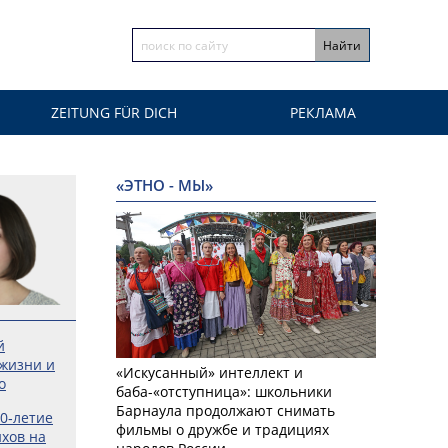
ZEITUNG FÜR DICH
РЕКЛАМА
«ЭТНО - МЫ»
й
 жизни и
«Искусанный» интеллект и
о
баба-«отступница»: школьники
Барнаула продолжают снимать
0‑летие
фильмы о дружбе и традициях
хов на