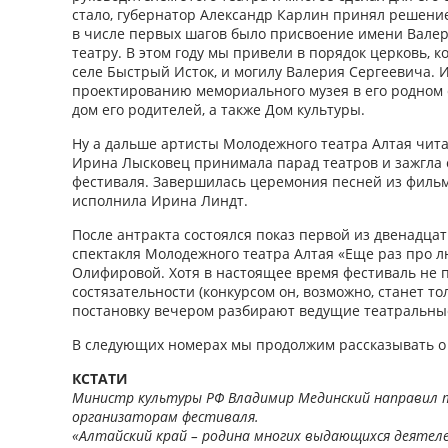
стало, губернатор Александр Карлин принял решение
в числе первых шагов было присвоение имени Вале
театру. В этом году мы привели в порядок церковь, к
селе Быстрый Исток, и могилу Валерия Сергеевича. 
проектированию мемориального музея в его родном 
дом его родителей, а также Дом культуры.
Ну а дальше артисты Молодежного театра Алтая чита
Ирина Лысковец принимала парад театров и зажгла
фестиваля. Завершилась церемония песней из филь
исполнила Ирина Линдт.
После антракта состоялся показ первой из двенадца
спектакля Молодежного театра Алтая «Еще раз про 
Олифировой. Хотя в настоящее время фестиваль не 
состязательности (конкурсом он, возможно, станет то
постановку вечером разбирают ведущие театральны
В следующих номерах мы продолжим рассказывать о
КСТАТИ
Министр культуры РФ Владимир Мединский направил 
организаторам фестиваля.
«Алтайский край – родина многих выдающихся деятел