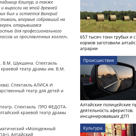
Владимир Кашпур, а также
 и выросли на этой древней
них был и остается Валерий
естиваль, впервые собравший на
верен, открывшаяся
остью для профессионального
ассов их прославленных коллег»,
657 тысяч тонн грубых и 
кормов заготовили алтайс
аграрии
Происшествия
м. В.М. Шукшина. Спектакль
 краевой театр драмы им. В.М.
сква). Спектакль АЛИСА И
арственный театр для детей и
Алтайские полицейские п
й театр. Спектакль ПРО ФЕДОТА-
деятельность аферистов,
лтайский краевой театр драмы
инсценировавших ДТП
Культура
раматический «Молодежный
14+). Алтайский