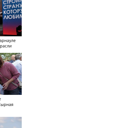
Барнауле
трасли
т
Сырная