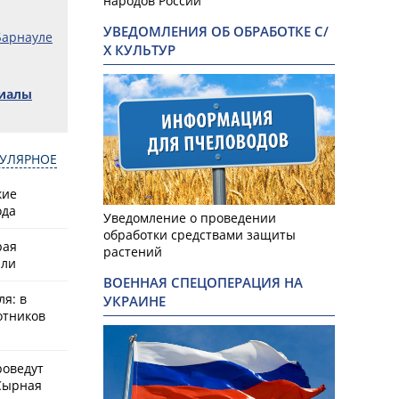
народов России
УВЕДОМЛЕНИЯ ОБ ОБРАБОТКЕ С/
Барнауле
Х КУЛЬТУР
риалы
УЛЯРНОЕ
кие
ода
Уведомление о проведении
обработки средствами защиты
рая
растений
или
1
ВОЕННАЯ СПЕЦОПЕРАЦИЯ НА
ля: в
УКРАИНЕ
отников
роведут
Сырная