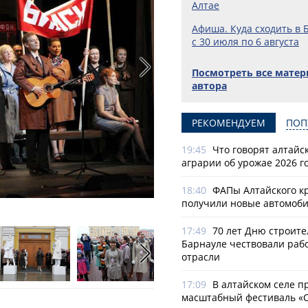
Алтае
Афиша. Куда сходить в 
с 30 июля по 6 августа
Посмотреть все мате
автора
РЕКОМЕНДУЕМ
ПОП
19:45
Что говорят алтайс
аграрии об урожае 2026 г
18:40
ФАПы Алтайского к
получили новые автомоб
1
17:49
70 лет Дню строите
Барнауле чествовали раб
отрасли
17:09
В алтайском селе п
масштабный фестиваль «