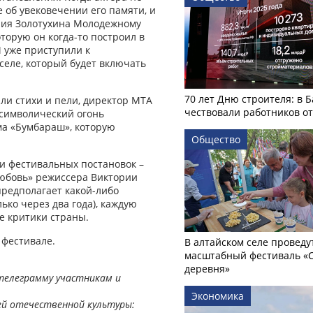
 об увековечении его памяти, и
рия Золотухина Молодежному
оторую он когда-то построил в
И уже приступили к
селе, который будет включать
70 лет Дню строителя: в 
ли стихи и пели, директор МТА
чествовали работников о
 символический огонь
ма «Бумбараш», которую
Общество
ти фестивальных постановок –
любовь» режиссера Виктории
предполагает какой-либо
лько через два года), каждую
е критики страны.
 фестивале.
В алтайском селе проведу
масштабный фестиваль «
деревня»
телеграмму участникам и
Экономика
ей отечественной культуры: