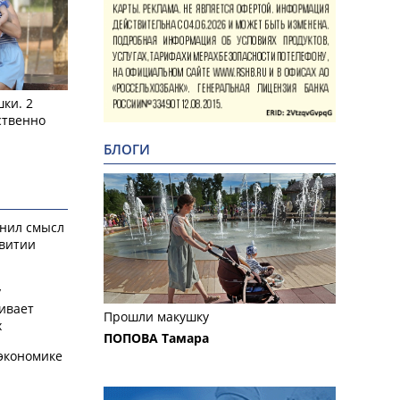
ки. 2
ственно
БЛОГИ
снил смысл
звитии
у
ивает
Прошли макушку
х
ПОПОВА Тамара
экономике