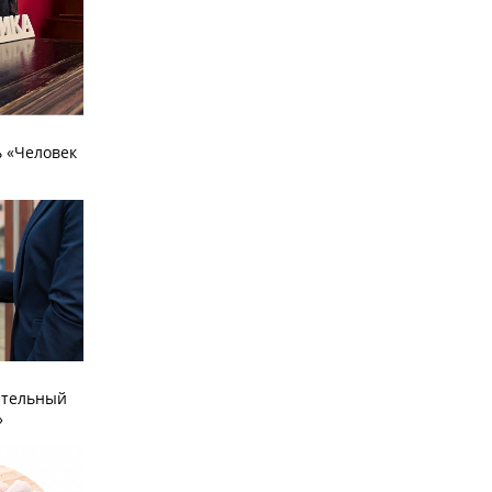
 «Человек
ательный
»