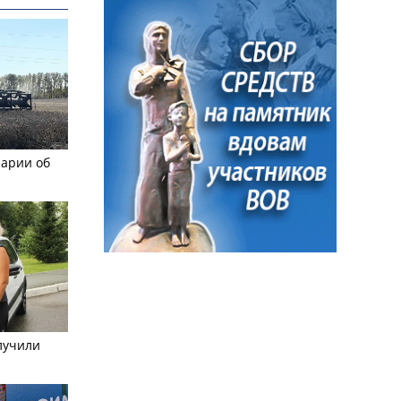
рарии об
лучили