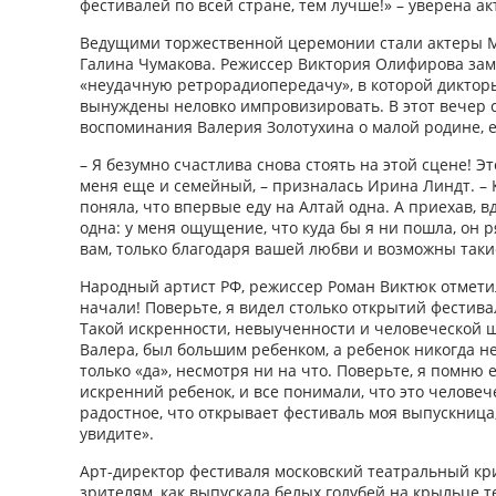
фестивалей по всей стране, тем лучше!» – уверена ак
Ведущими торжественной церемонии стали актеры 
Галина Чумакова. Режиссер Виктория Олифирова за
«неудачную ретрорадиопередачу», в которой диктор
вынуждены неловко импровизировать. В этот вечер 
воспоминания Валерия Золотухина о малой родине, 
– Я безумно счастлива снова стоять на этой сцене! Э
меня еще и семейный, – призналась Ирина Линдт. – К
поняла, что впервые еду на Алтай одна. А приехав, вд
одна: у меня ощущение, что куда бы я ни пошла, он р
вам, только благодаря вашей любви и возможны так
Народный артист РФ, режиссер Роман Виктюк отмети
начали! Поверьте, я видел столько открытий фестивал
Такой искренности, невыученности и человеческой 
Валера, был большим ребенком, а ребенок никогда не
только «да», несмотря ни на что. Поверьте, я помню 
искренний ребенок, и все понимали, что это человеч
радостное, что открывает фестиваль моя выпускница,
увидите».
Арт-директор фестиваля московский театральный кри
зрителям, как выпускала белых голубей на крыльце те