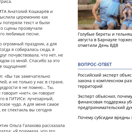
триса.
МТА Анатолий Кошкарёв и
мыслила церемонию как
ы потеряли текст и были
со сцены прозвучали
его любимые песни.
Голубые береты и тельняш
августа в Барнауле торже
то огромный праздник, а для
отметили День ВДВ
огда я собиралась сюда, я
руг почувствовала, что нет, не
ядом со мной. Спасибо за это
ВОПРОС-ОТВЕТ
ие ощущения!
Российский эксперт объя
л: «Вы так замечательно
закона о комплексном ра
ей, и не только у нас в стране.
территорий
щедрости я не помню… Ты,
 говорит «нет», он говорит
Эксперт объяснил, почем
его в ГИТИСе: лучезарный,
финансовая поддержка уб
еское чудо. А для меня самое
предпринимательский ду
 ее спектакль вы сегодня
Почему субсидии вредны 
тик Ольга Галахова рассказала
атра: «Я подумала, что это