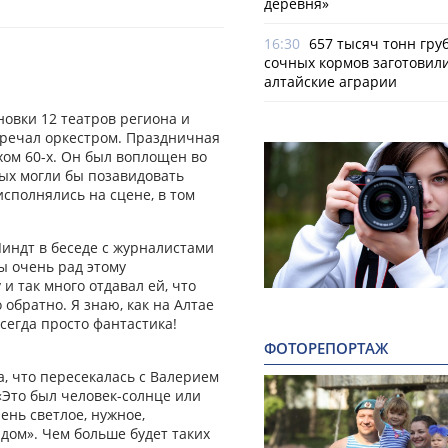
деревня»
16:30
657 тысяч тонн гру
сочных кормов заготовил
алтайские аграрии
новки 12 театров региона и
тречал оркестром. Праздничная
ом 60-х. Он был воплощен во
рых могли бы позавидовать
исполнялись на сцене, в том
индт в беседе с журналистами
ы очень рад этому
и так много отдавал ей, что
о обратно. Я знаю, как на Алтае
сегда просто фантастика!
ФОТОРЕПОРТАЖ
, что пересекалась с Валерием
«Это был человек-солнце или
ень светлое, нужное,
 дом». Чем больше будет таких