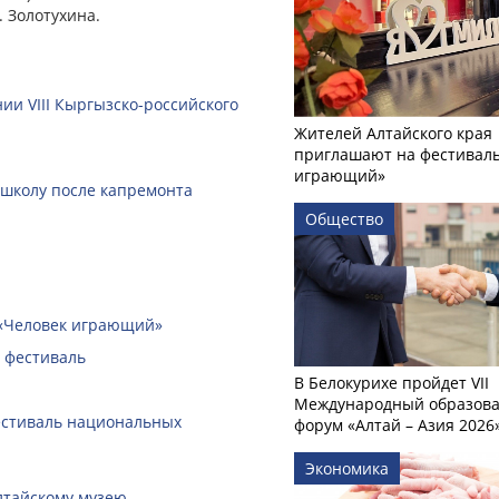
. Золотухина.
ии VIII Кыргызско-российского
Жителей Алтайского края
приглашают на фестиваль
играющий»
 школу после капремонта
Общество
 «Человек играющий»
 фестиваль
В Белокурихе пройдет VII
Международный образов
естиваль национальных
форум «Алтай – Азия 2026
Экономика
лтайскому музею