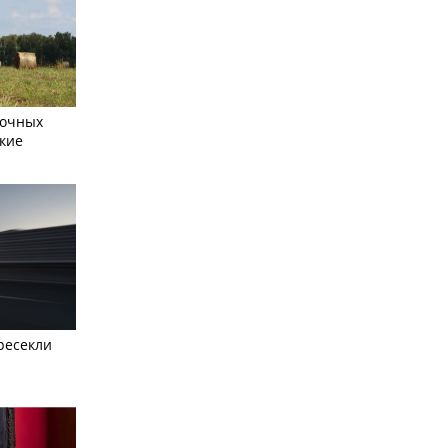
сочных
кие
ресекли