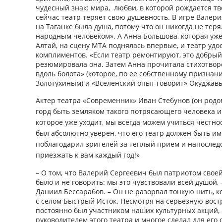
чудесный знак: мира, любви, в которой рождается тв
сейчас театр теряет свою душевность. В игре Валери
на Таганке была душа, потому что он никогда не теря
народным человеком». А Анна Большова, которая уже
Алтай, на сцену МТА поднялась впервые, и театр удо
комплиментов. «Если театр ремонтируют, это добрый 
резюмировала она. Затем Анна прочитала стихотвор
вдоль болота» (которое, по ее собственному признан
Золотухиным) и «Вселенский опыт говорит» Окуджав
Актер театра «Современник» Иван Стебунов (он родом
горд быть земляком такого потрясающего человека и 
которое уже уходит, мы всегда можем учиться честно
был абсолютно уверен, что его театр должен быть и
поблагодарил зрителей за теплый прием и напоследо
приезжать к вам каждый год!»
– О том, что Валерий Сергеевич был патриотом свое
было и не говорить: мы это чувствовали всей душой, 
Даниил Бессарабов. – Он не разорвал тонкую нить, к
с селом Быстрый Исток. Несмотря на серьезную вост
постоянно был участником наших культурных акций,
руководителем этого театра и многое сделал для его 