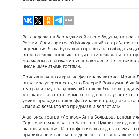
Всю неделю на барнаульской сцене будут идти поста
России. Своих зрителей Молодежный театр Алтая вс
церемония была буквально пропитана свободным дух
всем: в облике «живых статуй», самообладанию кото
мраморные, в стихах и песнях, которые в этот вечер 
числе именитыми гостями.
Приехавшая на открытие фестиваля актриса Ирина Л
выразила уверенность, что Валерий Золотухин был б
театральному празднику: «Он так любил свою родину 
мне кажется, это тот момент, когда он получает что-т
умеют проводить такие фестивали и праздники, это в
Спасибо всем, кто это придумал и воплотил!»
А актриса театра «Ленком» Анна Большова вспомнила
Сергеевичем как раз на Алтае, на Шукшинских днях. 
шаровая молния. И этот фестиваль под стать ему – оч
правильное и настоящее дело: «театр с доставкой на