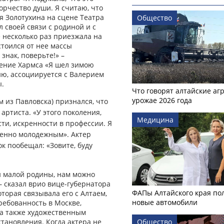
орчество души. Я считаю, что
я Золотухина на сцене Театра
Общество
л своей связи с родиной и с
 несколько раз приезжала на
стоился от нее массы
знак, поверьте!» –
ение Хармса «Я шел зимою
ию, ассоциируется с Валерием
ы.
Что говорят алтайские аг
урожае 2026 года
 из Павловска) признался, что
артиста. «У этого поколения,
Медицина
сти, искренности в профессии. Я
менно молодежным». Актер
к пообещал: «Зовите, буду
й малой родины, нам можно
– сказал врио вице-губернатора
ФАПы Алтайского края по
оторая связывала его с Алтаем,
новые автомобили
ребованность в Москве,
 а также художественным
становления. Когда актера не
Общество