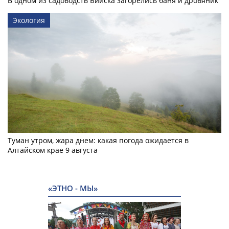
В одном из садоводств Бийска загорелись баня и дровяник
Экология
Туман утром, жара днем: какая погода ожидается в
Алтайском крае 9 августа
«ЭТНО - МЫ»