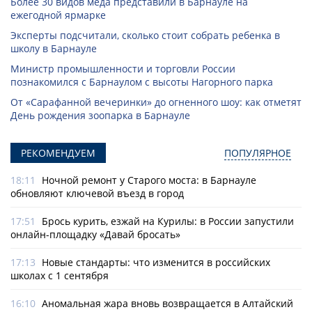
Более 30 видов меда представили в Барнауле на
ежегодной ярмарке
Эксперты подсчитали, сколько стоит собрать ребенка в
школу в Барнауле
Министр промышленности и торговли России
познакомился с Барнаулом с высоты Нагорного парка
От «Сарафанной вечеринки» до огненного шоу: как отметят
День рождения зоопарка в Барнауле
РЕКОМЕНДУЕМ
ПОПУЛЯРНОЕ
18:11
Ночной ремонт у Старого моста: в Барнауле
обновляют ключевой въезд в город
17:51
Брось курить, езжай на Курилы: в России запустили
онлайн-­площадку «Давай бросать»
17:13
Новые стандарты: что изменится в российских
школах с 1 сентября
16:10
Аномальная жара вновь возвращается в Алтайский