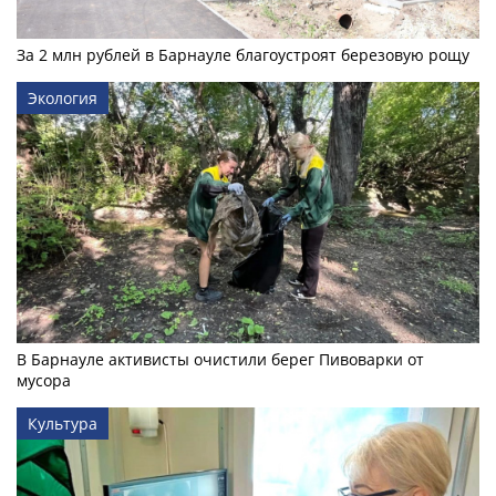
За 2 млн рублей в Барнауле благоустроят березовую рощу
Экология
В Барнауле активисты очистили берег Пивоварки от
мусора
Культура