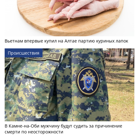
Вьетнам впервые купил на Алтае партию куриных лапок
Происшествия
В Камне-на-Оби мужчину будут судить за причинение
смерти по неосторожности