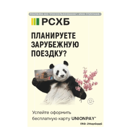
РЕКЛАМА АО "РОССЕЛЬХОЗБАНК". ИНН 772511448.