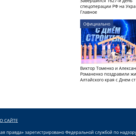
Завершился 1627-й день
спецоперации РФ на Укра
Главное
Официально
Виктор Томенко и Алекса
Романенко поздравили ж
Алтайского края с Днем с
О САЙТЕ
я правда» зарегистрировано Федеральной службой по надзору