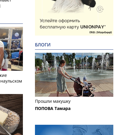
х
БЛОГИ
кие
рнаульском
Прошли макушку
ПОПОВА Тамара