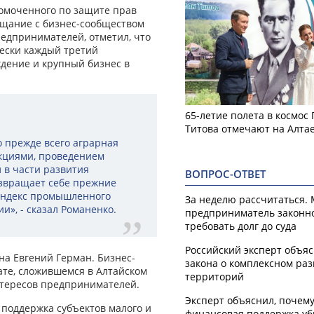
омоченного по защите прав
ещание с бизнес-сообществом
редпринимателей, отметил, что
чески каждый третий
дение и крупный бизнес в
65-летие полета в космос
Титова отмечают на Алта
о прежде всего аграрная
нкциями, проведением
 в части развития
ВОПРОС-ОТВЕТ
звращает себе прежние
 индекс промышленного
За неделю рассчитаться.
и», - сказал Романенко.
предприниматель законн
требовать долг до суда
Российский эксперт объя
на Евгений Герман. Бизнес-
закона о комплексном ра
ате, сложившемся в Алтайском
территорий
интересов предпринимателей.
Эксперт объяснил, почем
 поддержка субъектов малого и
финансовая поддержка уб