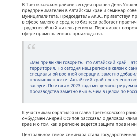
В Третьяковском районе сегодня прошел День Уполн
предпринимателей в Алтайском крае и семинар-сов
муниципалитета. Председатель АКЗС, приветствуя п
в сфере малого и среднего бизнеса работает практи
трудоспособный житель региона. Переживает возрож
сфере промышленного производства.
«Мы привыкли говорить, что Алтайский край – эт
территория. Но сегодня наш регион в связи с са
специальной военной операции, заметно добавил
промышленности. Алтайский край постепенно во
заслуги. По итогам 2023 года мы демонстрируем
производства заметно выше, чем в целом по Росси
К участникам обратился и глава Третьяковского райо
омбудсмен Андрей Осипов рассказал о деловом клим
крае и о том, как в регионе ведется защита прав и 
Центральной темой семинара стала государственная