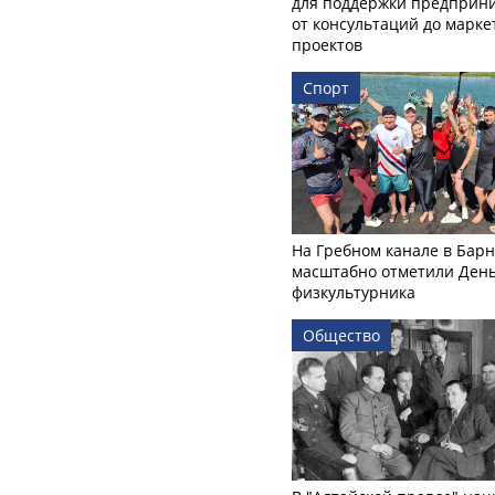
для поддержки предприни
от консультаций до марк
проектов
Спорт
На Гребном канале в Бар
масштабно отметили Ден
физкультурника
Общество