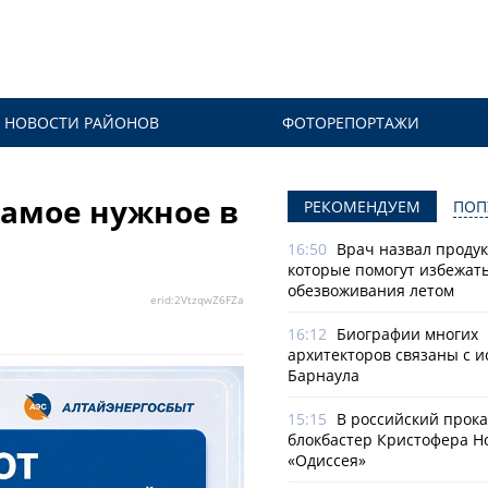
НОВОСТИ РАЙОНОВ
ФОТОРЕПОРТАЖИ
самое нужное в
РЕКОМЕНДУЕМ
ПОП
16:50
Врач назвал продук
которые помогут избежат
обезвоживания летом
erid:2VtzqwZ6FZa
16:12
Биографии многих
архитекторов связаны с 
Барнаула
15:15
В российский прок
блокбастер Кристофера Н
«Одиссея»