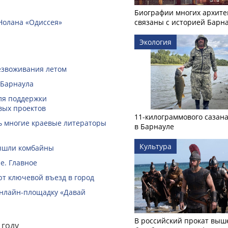
Биографии многих архите
Нолана «Одиссея»
связаны с историей Барн
Экология
безвоживания летом
 Барнаула
ля поддержки
вых проектов
11-килограммового сазан
ть многие краевые литераторы
в Барнауле
Культура
вышли комбайны
е. Главное
ют ключевой въезд в город
онлайн-­площадку «Давай
В российский прокат выш
 году