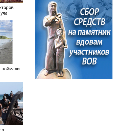
кторов
аула
а поймали
ел