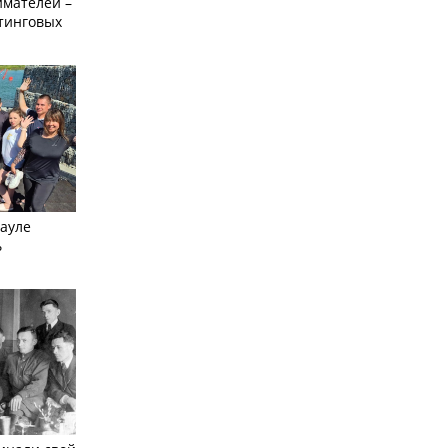
мателей –
етинговых
науле
ь