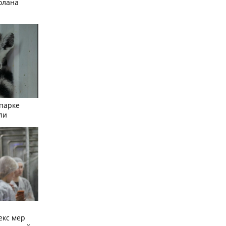
олана
опарке
ли
екс мер