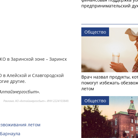
предпринимательский ду
Общество
КО в Заринской зоне – Заринск
 в Алейской и Славгородской
Врач назвал продукты, ко
огие другие.
помогут избежать обезво
летом
«Алтайэнергосбыт».
Общество
Реклама. АО «Алтайэнергосбыт». ИНН 2224103849.
безвоживания летом
 Барнаула