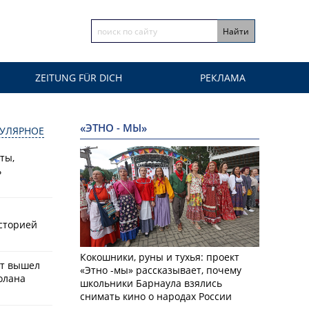
ZEITUNG FÜR DICH
РЕКЛАМА
«ЭТНО - МЫ»
УЛЯРНОЕ
ты,
ь
историей
Кокошники, руны и тухья: проект
ат вышел
«Этно -мы» рассказывает, почему
олана
школьники Барнаула взялись
снимать кино о народах России