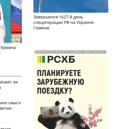
Завершился 1627-й день
спецоперации РФ на Украине.
Главное
 Германа
е
РЕКЛАМА АО "РОССЕЛЬХОЗБАНК". ИНН 772511448.
 Может ли
о
снил смысл
звитии
у
ивает