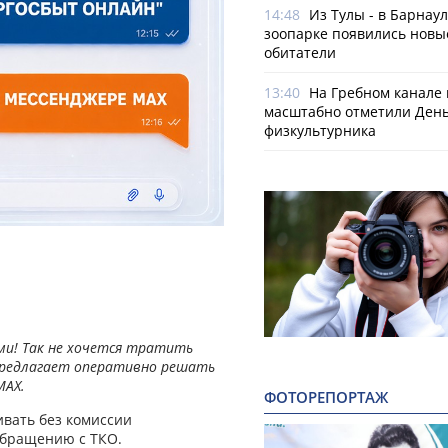
14:48
Из Тулы - в Барнаул
зоопарке появились новы
обитатели
13:40
На Гребном канале 
масштабно отметили Ден
физкультурника
ими! Так не хочется тратить
предлагает оперативно решать
МАХ.
ФОТОРЕПОРТАЖ
ивать без комиссии
 обращению с ТКО.