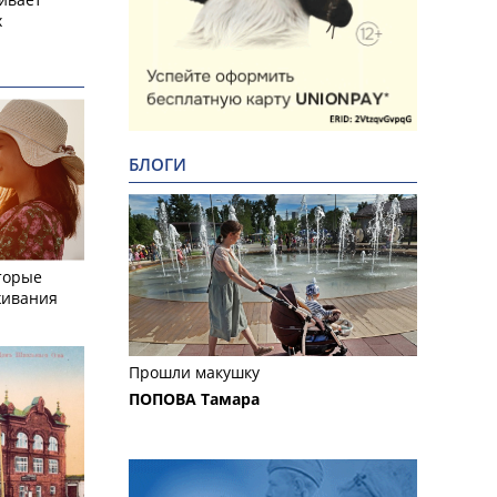
х
БЛОГИ
торые
живания
Прошли макушку
ПОПОВА Тамара