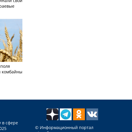
инали свой
краевые
 поля
и комбайны
 в сфере
© Информационный портал
025