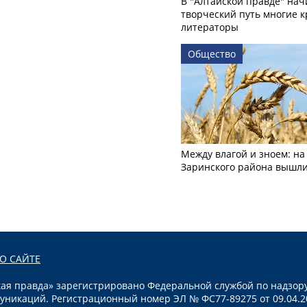
В "Алтайской правде" нач
творческий путь многие 
литераторы
Общество
Между влагой и зноем: на
Заринского района вышл
О САЙТЕ
я правда» зарегистрировано Федеральной службой по надзору
уникаций. Регистрационный номер ЭЛ № ФС77-89275 от 09.04.2