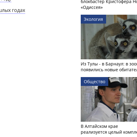
блокбастер Кристофера Н
«Одиссея»
шлых годах
Экология
Из Тулы - в Барнаул: в зо
появились новые обитате
Общество
В Алтайском крае
реализуется целый компл