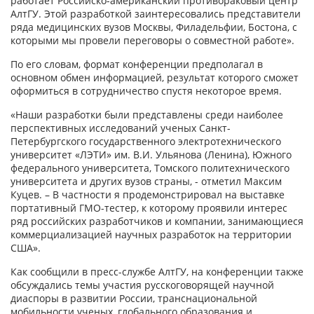
работает Российско-американский противораковый центр
АлтГУ. Этой разработкой заинтересовались представители
ряда медицинских вузов Москвы, Филадельфии, Бостона, с
которыми мы провели переговоры о совместной работе».
По его словам, формат конференции предполагал в
основном обмен информацией, результат которого сможет
оформиться в сотрудничество спустя некоторое время.
«Наши разработки были представлены среди наиболее
перспективных исследований ученых Санкт-
Петербургского государственного электротехнического
университет «ЛЭТИ» им. В.И. Ульянова (Ленина), Южного
федерального университета, Томского политехнического
университета и других вузов страны, - отметил Максим
Куцев. – В частности я продемонстрировал на выставке
портативный ГМО-тестер, к которому проявили интерес
ряд российских разработчиков и компании, занимающиеся
коммерциализацией научных разработок на территории
США».
Как сообщили в пресс-службе АлтГУ, на конференции также
обсуждались темы участия русскоговорящей научной
диаспоры в развитии России, транснациональной
мобильности ученых, глобального образования и