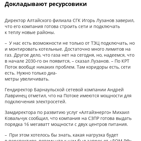
Докладывают ресурсовики
Директор Алтайского филиала СГК Игорь Лузанов заверил,
что его компания готова строить сети и подключать
к теплу новые районы.
– У нас есть возможности не только от ТЭЦ подключать, но
и монтировать котельные. Достаточно много лимитов на
газ. Другое дело, что газа нет на сегодня, но, надеемся, что
в начале 2030‑го он появится, – сказал Лузанов. – По КРТ
Поток вообще никаких проблем. Там коридоры есть, сети
есть. Нужно только диа-
метры увеличивать.
Гендиректор Барнаульской сетевой компании Андрей
Лавринец отметил, что на Потоке имеются мощности для
подключения электросетей.
Замдиректора по развитию услуг «Алтайэнерго» Михаил
Ковальчук сообщил, что компания на СЗПР готова выдать
порядка 16 мегаватт мощности с двух центров питания.
– При этом хотелось бы знать, какая нагрузка будет
в перспективе, потому что к нам был запрос от «ДОМ.РФ»