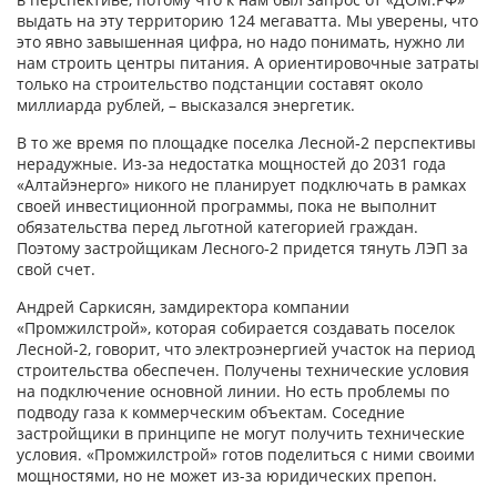
выдать на эту территорию 124 мегаватта. Мы уверены, что
это явно завышенная цифра, но надо понимать, нужно ли
нам строить центры питания. А ориентировочные затраты
только на строительство подстанции составят около
миллиарда руб­лей, – высказался энергетик.
В то же время по площадке поселка Лесной‑2 перспективы
нерадужные. Из-за недостатка мощностей до 2031 года
«Алтайэнерго» никого не планирует подключать в рамках
своей инвестиционной программы, пока не выполнит
обязательства перед льготной категорией граждан.
Поэтому застройщикам Лесного‑2 придется тянуть ЛЭП за
свой счет.
Андрей Саркисян, замдиректора компании
«Промжилстрой», которая собирается создавать поселок
Лесной‑2, говорит, что электроэнергией участок на период
строительства обеспечен. Получены технические условия
на подключение основной линии. Но есть проблемы по
подводу газа к коммерческим объектам. Соседние
застройщики в принципе не могут получить технические
условия. «Промжилстрой» готов поделиться с ними своими
мощностями, но не может из-за юридических препон.