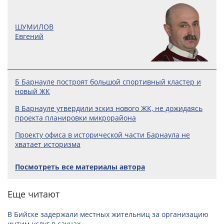
ШУМИЛОВ
Евгений
Б Барнауле построят большой спортивный кластер и
новый ЖК
В Барнауле утвердили эскиз нового ЖК, не дожидаясь
проекта планировки микрорайона
Проекту офиса в исторической части Барнаула не
хватает историзма
Посмотреть все материалы автора
Еще читают
В Бийске задержали местных жительниц за организацию
интим-услуг в саунах