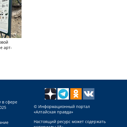
овой
е арт-
 в сфере
© Информационный портал
025
«Алтайская правда»
Настоящий ресурс может содержать
ание
материалы 18+