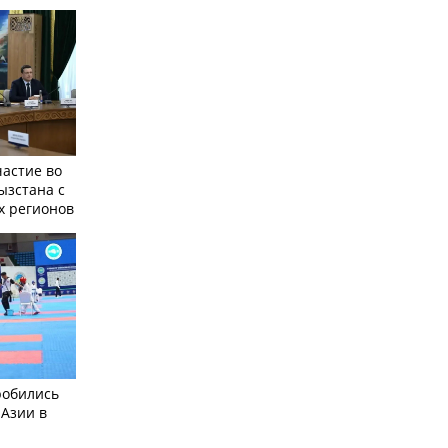
частие во
ызстана с
х регионов
робились
 Азии в