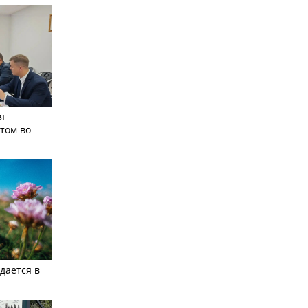
я
том во
дается в