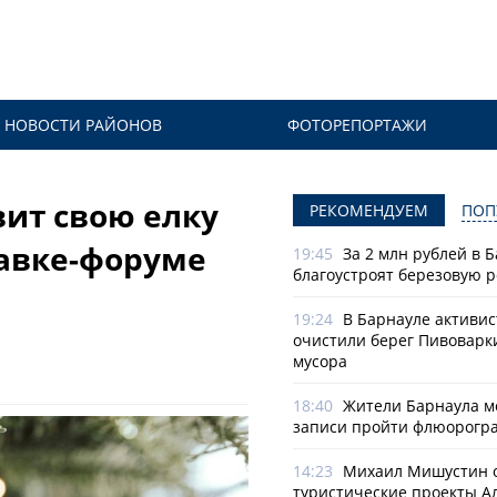
НОВОСТИ РАЙОНОВ
ФОТОРЕПОРТАЖИ
вит свою елку
РЕКОМЕНДУЕМ
ПОП
авке-форуме
19:45
За 2 млн рублей в 
благоустроят березовую 
19:24
В Барнауле активи
очистили берег Пивоварк
мусора
18:40
Жители Барнаула мо
записи пройти флюорогр
14:23
Михаил Мишустин 
туристические проекты А