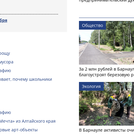
абря
Общество
 рощу
мусора
За 2 млн рублей в Барнау
рафию
благоустроят березовую 
зывает, почему школьники
Экология
рафию
Мечта» из Алтайского края
ервые арт-объекты
В Барнауле активисты оч