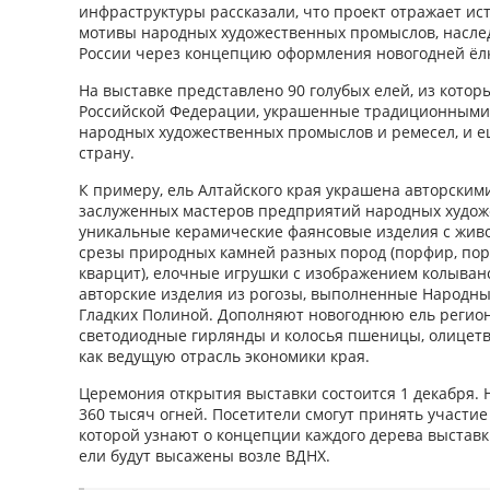
инфраструктуры рассказали, что проект отражает ис
мотивы народных художественных промыслов, наслед
России через концепцию оформления новогодней ёл
На выставке представлено 90 голубых елей, из котор
Российской Федерации, украшенные традиционными 
народных художественных промыслов и ремесел, и е
страну.
К примеру, ель Алтайского края украшена авторски
заслуженных мастеров предприятий народных худож
уникальные керамические фаянсовые изделия с жив
срезы природных камней разных пород (порфир, пор
кварцит), елочные игрушки с изображением колыванс
авторские изделия из рогозы, выполненные Народны
Гладких Полиной. Дополняют новогоднюю ель регио
светодиодные гирлянды и колосья пшеницы, олицет
как ведущую отрасль экономики края.
Церемония открытия выставки состоится 1 декабря. Н
360 тысяч огней. Посетители смогут принять участие 
которой узнают о концепции каждого дерева выстав
ели будут высажены возле ВДНХ.