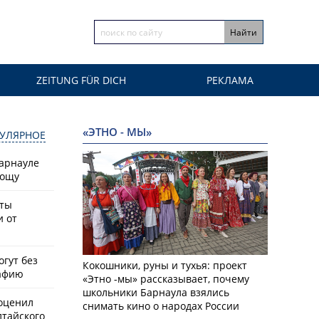
ZEITUNG FÜR DICH
РЕКЛАМА
«ЭТНО - МЫ»
УЛЯРНОЕ
Барнауле
рощу
сты
и от
гут без
Кокошники, руны и тухья: проект
афию
«Этно -мы» рассказывает, почему
школьники Барнаула взялись
оценил
снимать кино о народах России
лтайского