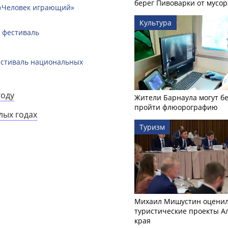
берег Пивоварки от мусор
 «Человек играющий»
Культура
 фестиваль
естиваль национальных
году
Жители Барнаула могут бе
пройти флюорографию
лых годах
Туризм
Михаил Мишустин оцени
туристические проекты А
края