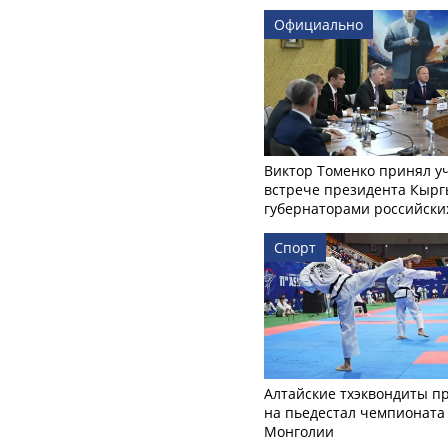
Официально
Виктор Томенко принял у
встрече президента Кырг
губернаторами российски
Спорт
Алтайские тхэквондиты п
на пьедестал чемпионата
Монголии