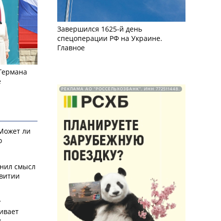
Завершился 1625-й день
спецоперации РФ на Украине.
Главное
 Германа
е
РЕКЛАМА АО "РОССЕЛЬХОЗБАНК". ИНН 772511448.
 Может ли
о
снил смысл
звитии
у
ивает
х