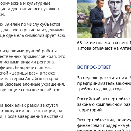
торические и культурные
ие и достояние всех уголков
ки.
ых 89 елей по числу субъектов
для своего региона изделиями
ще одна ель символизирует всю
65-летие полета в космос
Титова отмечают на Алта
ми изделиями ручной работы
ественных промыслов края. Это
описными видами региона,
ВОПРОС-ОТВЕТ
фирит, белоречит, яшма,
кой «Царицы ваз», а также
За неделю рассчитаться.
м мастером Алтайского края
предприниматель законн
на базовые елочные украшения,
требовать долг до суда
воряющие сельское хозяйство
Российский эксперт объя
закона о комплексном ра
а всех елках разом зажгутся
территорий
в экскурсии по экспозиции, на
ки. После завершения выставки
Эксперт объяснил, почем
финансовая поддержка уб
предпринимательский ду