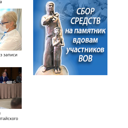
а
з записи
л
лтайского