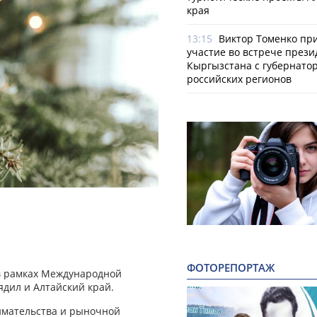
края
13:15
Виктор Томенко пр
участие во встрече прези
Кыргызстана с губернато
российских регионов
ФОТОРЕПОРТАЖ
 в рамках Международной
ядил и Алтайский край.
имательства и рыночной