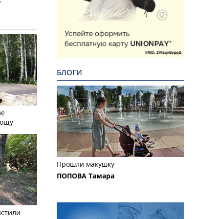
БЛОГИ
ле
рощу
Прошли макушку
ПОПОВА Тамара
истили