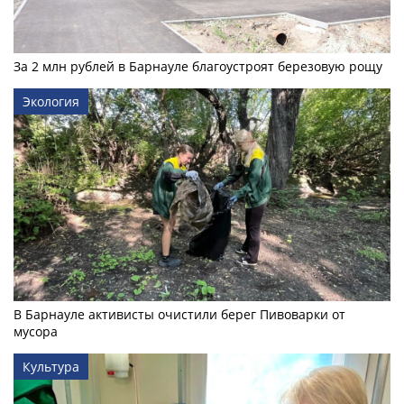
За 2 млн рублей в Барнауле благоустроят березовую рощу
Экология
В Барнауле активисты очистили берег Пивоварки от
мусора
Культура