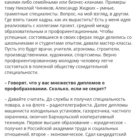
какими-либо семейными или бизнес-кланами. Примеры
тому Николай Чиняков, Александр Жидких – умные,
грамотные специалисты. Вопрос, на мой взгляд, в другом.
Где взять такие кадры, как их вырастить? Есть у меня идея
реализовать с коллегами проект, средний между
образовательным и профориентационным. Чтобы
успешные, состоявшиеся в своих сферах люди делились со
школьниками и студентами опытом, давали мастер-классы.
Пусть это будут врачи, учителя, агрономы, строители,
производственники, художники, спортсмены. Верно
профориентированному молодому человеку легче
состояться в полезной обществу созидательной
специальности.
– Говорят, что у вас множество дипломов о
профобразовании. Сколько, если не секрет?
– Давайте считать. До службы я получил специальность
повара, а на флоте – радиотелеграфиста. Далее дипломы
машиниста холодильных установок, газорезчика, частного
охранника, окончил Барнаульский кооперативный
техникум. Первое высшее образование – юридическое –
получил в Российской академии труда и социальных
отношений, второе – экономическое. Сдал кандидатский