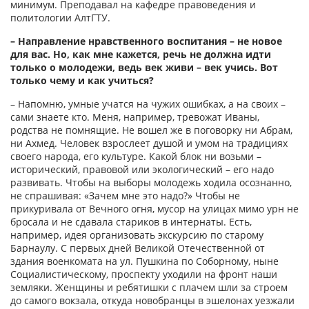
минимум. Преподавал на кафедре правоведения и
политологии АлтГТУ.
– Направление нравственного воспитания – не новое
для вас. Но, как мне кажется, речь не должна идти
только о молодежи, ведь век живи – век учись. Вот
только чему и как учиться?
– Напомню, умные учатся на чужих ошибках, а на своих –
сами знаете кто. Меня, например, тревожат Иваны,
родства не помнящие. Не вошел же в поговорку ни Абрам,
ни Ахмед. Человек взрослеет душой и умом на традициях
своего народа, его культуре. Какой блок ни возьми –
исторический, правовой или экологический – его надо
развивать. Чтобы на выборы молодежь ходила осознанно,
не спрашивая: «Зачем мне это надо?» Чтобы не
прикуривала от Вечного огня, мусор на улицах мимо урн не
бросала и не сдавала стариков в интернаты. Есть,
например, идея организовать экскурсию по старому
Барнаулу. С первых дней Великой Отечественной от
здания военкомата на ул. Пушкина по Соборному, ныне
Социалистическому, проспекту уходили на фронт наши
земляки. Женщины и ребятишки с плачем шли за строем
до самого вокзала, откуда новобранцы в эшелонах уезжали