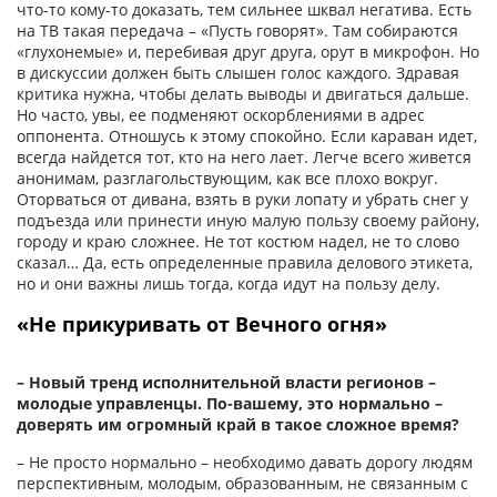
что-то кому-то доказать, тем сильнее шквал негатива. Есть
на ТВ такая передача – «Пусть говорят». Там собираются
«глухонемые» и, перебивая друг друга, орут в микрофон. Но
в дискуссии должен быть слышен голос каждого. Здравая
критика нужна, чтобы делать выводы и двигаться дальше.
Но часто, увы, ее подменяют оскорблениями в адрес
оппонента. Отношусь к этому спокойно. Если караван идет,
всегда найдется тот, кто на него лает. Легче всего живется
анонимам, разглагольствующим, как все плохо вокруг.
Оторваться от дивана, взять в руки лопату и убрать снег у
подъезда или принести иную малую пользу своему району,
городу и краю сложнее. Не тот костюм надел, не то слово
сказал… Да, есть определенные правила делового этикета,
но и они важны лишь тогда, когда идут на пользу делу.
«Не прикуривать от Вечного огня»
– Новый тренд исполнительной власти регионов –
молодые управленцы. По-вашему, это нормально –
доверять им огромный край в такое сложное время?
– Не просто нормально – необходимо давать дорогу людям
перспективным, молодым, образованным, не связанным с