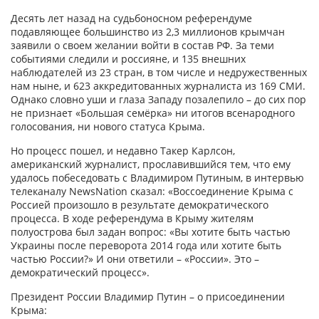
Десять лет назад на судьбоносном референдуме
подавляющее большинство из 2,3 миллионов крымчан
заявили о своем желании войти в состав РФ. За теми
событиями следили и россияне, и 135 внешних
наблюдателей из 23 стран, в том числе и недружественных
нам ныне, и 623 аккредитованных журналиста из 169 СМИ.
Однако словно уши и глаза Западу позалепило – до сих пор
не признает «Большая семёрка» ни итогов всенародного
голосования, ни нового статуса Крыма.
Но процесс пошел, и недавно Такер Карлсон,
американский журналист, прославившийся тем, что ему
удалось побеседовать с Владимиром Путиным, в интервью
телеканалу NewsNation сказал: «Воссоединение Крыма с
Россией произошло в результате демократического
процесса. В ходе референдума в Крыму жителям
полуострова был задан вопрос: «Вы хотите быть частью
Украины после переворота 2014 года или хотите быть
частью России?» И они ответили – «России». Это –
демократический процесс».
Президент России Владимир Путин – о присоединении
Крыма: