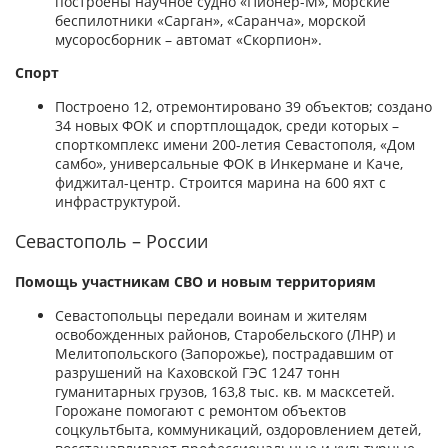
построены научное судно «Пионер-М», морские
беспилотники «Сарган», «Саранча», морской
мусоросборник – автомат «Скорпион».
Спорт
Построено 12, отремонтировано 39 объектов; создано
34 новых ФОК и спортплощадок, среди которых –
спорткомплекс имени 200-летия Севастополя, «Дом
самбо», универсальные ФОК в Инкермане и Каче,
фиджитал-центр. Строится марина на 600 яхт с
инфраструктурой.
Севастополь – России
Помощь участникам СВО и новым территориям
Севастопольцы передали воинам и жителям
освобожденных районов, Старобельского (ЛНР) и
Мелитопольского (Запорожье), пострадавшим от
разрушений на Каховской ГЭС 1247 тонн
гуманитарных грузов, 163,8 тыс. кв. м масксетей.
Горожане помогают с ремонтом объектов
соцкультбыта, коммуникаций, оздоровлением детей,