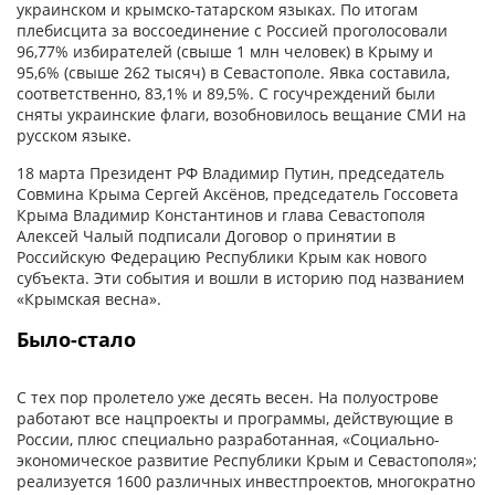
украинском и крымско-татарском языках. По итогам
плебисцита за воссоединение с Россией проголосовали
96,77% избирателей (свыше 1 млн человек) в Крыму и
95,6% (свыше 262 тысяч) в Севастополе. Явка составила,
соответственно, 83,1% и 89,5%. С госучреждений были
сняты украинские флаги, возобновилось вещание СМИ на
русском языке.
18 марта Президент РФ Владимир Путин, председатель
Совмина Крыма Сергей Аксёнов, председатель Госсовета
Крыма Владимир Константинов и глава Севастополя
Алексей Чалый подписали Договор о принятии в
Российскую Федерацию Республики Крым как нового
субъекта. Эти события и вошли в историю под названием
«Крымская весна».
Было-стало
С тех пор пролетело уже десять весен. На полуострове
работают все нацпроекты и программы, действующие в
России, плюс специально разработанная, «Социально-
экономическое развитие Республики Крым и Севастополя»;
реализуется 1600 различных инвестпроектов, многократно