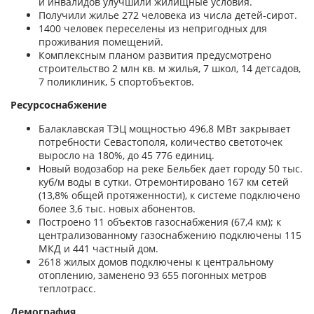
и инвалидов улучшили жилищные условия.
Получили жилье 272 человека из числа детей-сирот.
1400 человек переселены из непригодных для
проживания помещений.
Комплексным планом развития предусмотрено
строительство 2 млн кв. м жилья, 7 школ, 14 детсадов,
7 поликлиник, 5 спортобъектов.
Ресурсоснабжение
Балаклавская ТЭЦ мощностью 496,8 МВт закрывает
потребности Севастополя, количество светоточек
выросло на 180%, до 45 776 единиц.
Новый водозабор на реке Бельбек дает городу 50 тыс.
куб/м воды в сутки. Отремонтировано 167 км сетей
(13,8% общей протяженности), к системе подключено
более 3,6 тыс. новых абонентов.
Построено 11 объектов газоснабжения (67,4 км); к
централизованному газоснабжению подключены 115
МКД и 441 частный дом.
2618 жилых домов подключены к центральному
отоплению, заменено 93 655 погонных метров
теплотрасс.
Демография