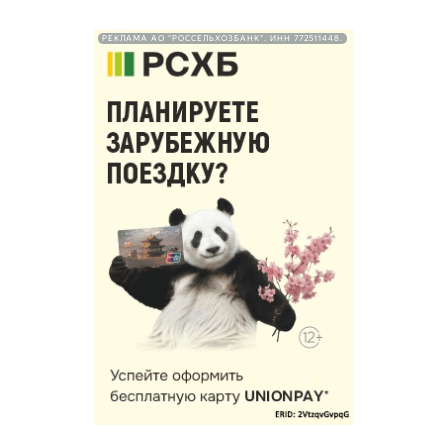
РЕКЛАМА АО "РОССЕЛЬХОЗБАНК". ИНН 772511448.