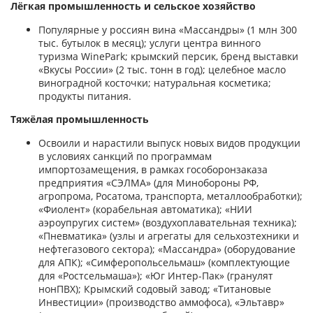
Лёгкая промышленность и сельское хозяйство
Популярные у россиян вина «Массандры» (1 млн 300
тыс. бутылок в месяц); услуги центра винного
туризма WinePark; крымский персик, бренд выставки
«Вкусы России» (2 тыс. тонн в год); целебное масло
виноградной косточки; натуральная косметика;
продукты питания.
Тяжёлая промышленность
Освоили и нарастили выпуск новых видов продукции
в условиях санкций по программам
импортозамещения, в рамках гособоронзаказа
предприятия «СЭЛМА» (для Минобороны РФ,
агропрома, Росатома, транспорта, металлообработки);
«Фиолент» (корабельная автоматика); «НИИ
аэроупругих систем» (воздухоплавательная техника);
«Пневматика» (узлы и агрегаты для сельхозтехники и
нефтегазового сектора); «Массандра» (оборудование
для АПК); «Симферопольсельмаш» (комплектующие
для «Ростсельмаша»); «Юг Интер-Пак» (гранулят
нонПВХ); Крымский содовый завод; «Титановые
Инвестиции» (производство аммофоса), «Эльтавр»