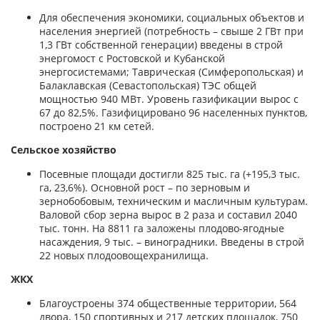
Для обеспечения экономики, социальных объектов и
населения энергией (потребность – свыше 2 ГВт при
1,3 ГВт собственной генерации) введены в строй
энергомост с Ростовской и Кубанской
энергосистемами; Таврическая (Симферопольская) и
Балаклавская (Севастопольская) ТЭС общей
мощностью 940 МВт. Уровень газификации вырос с
67 до 82,5%. Газифицировано 96 населенных пунктов,
построено 21 км сетей.
Сельское хозяйство
Посевные площади достигли 825 тыс. га (+195,3 тыс.
га, 23,6%). Основной рост – по зерновым и
зернобобовым, техническим и масличным культурам.
Валовой сбор зерна вырос в 2 раза и составил 2040
тыс. тонн. На 8811 га заложены плодово-ягодные
насаждения, 9 тыс. – виноградники. Введены в строй
22 новых плодоовощехранилища.
ЖКХ
Благоустроены 374 общественные территории, 564
двора, 150 спортивных и 217 детских площадок, 750