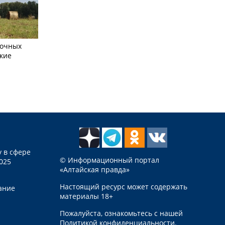
сочных
кие
 в сфере
© Информационный портал
025
«Алтайская правда»
Настоящий ресурс может содержать
ание
материалы 18+
Пожалуйста, ознакомьтесь с нашей
Политикой конфиденциальности
.