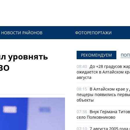
НОВОСТИ РАЙОНОВ
ФОТОРЕПОРТАЖИ
л уровнять
РЕКОМЕНДУЕМ
ПОП
СВО
08:40
До +28 градусов жа
ожидается в Алтайском кр
августа
08:15
В Алтайском крае у
пещеры появились первы
объекты
07:38
Внук Германа Титов
село Полковниково
07:10
7 августа 2005 года