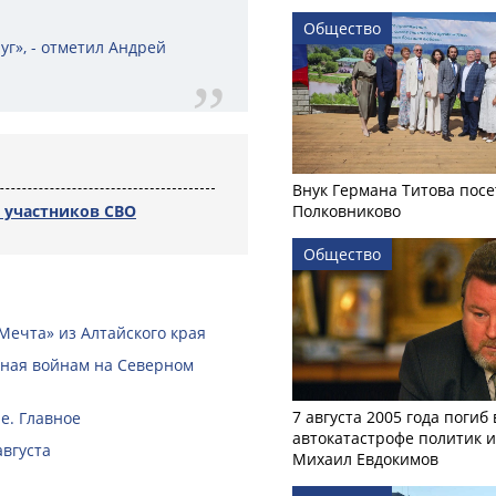
Общество
г», - отметил Андрей
Внук Германа Титова посе
 участников СВО
Полковниково
Общество
Мечта» из Алтайского края
нная войнам на Северном
7 августа 2005 года погиб 
е. Главное
автокатастрофе политик и
августа
Михаил Евдокимов