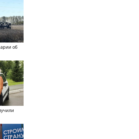
рарии об
лучили