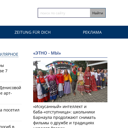
ZEITUNG FÜR DICH
РЕКЛАМА
«ЭТНО - МЫ»
УЛЯРНОЕ
ры
ае 7
 Денисовой
е арт-
«Искусанный» интеллект и
а посетил
баба-«отступница»: школьники
Барнаула продолжают снимать
фильмы о дружбе и традициях
 погиб в