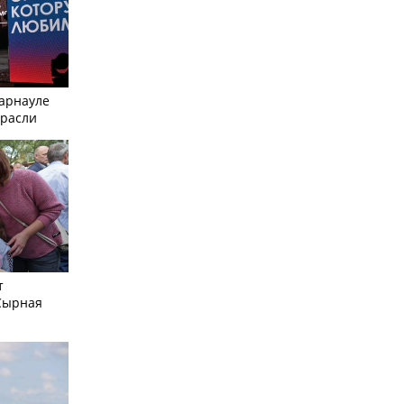
Барнауле
трасли
т
Сырная