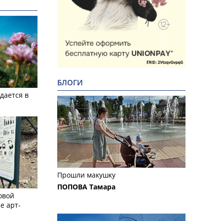
БЛОГИ
дается в
Прошли макушку
ПОПОВА Тамара
овой
е арт-