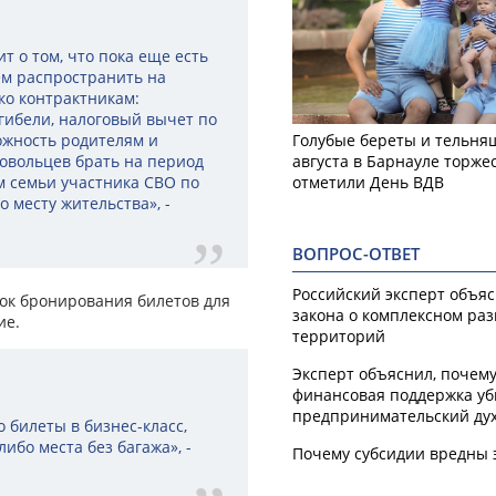
 о том, что пока еще есть
аем распространить на
ко контрактникам:
гибели, налоговый вычет по
ожность родителям и
Голубые береты и тельняш
овольцев брать на период
августа в Барнауле торже
ам семьи участника СВО по
отметили День ВДВ
 месту жительства», -
ВОПРОС-ОТВЕТ
Российский эксперт объя
док бронирования билетов для
закона о комплексном ра
ие.
территорий
Эксперт объяснил, почем
финансовая поддержка уб
предпринимательский ду
о билеты в бизнес-класс,
ибо места без багажа», -
Почему субсидии вредны 