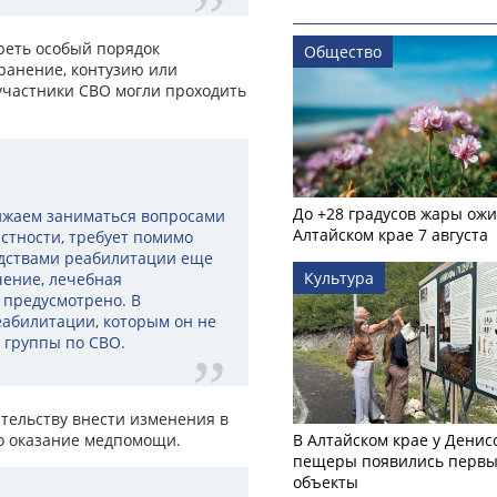
реть особый порядок
Общество
ранение, контузию или
участники СВО могли проходить
До +28 градусов жары ожи
лжаем заниматься вопросами
Алтайском крае 7 августа
стности, требует помимо
едствами реабилитации еще
Культура
ечение, лечебная
 предусмотрено. В
еабилитации, которым он не
й группы по СВО.
тельству внести изменения в
го оказание медпомощи.
В Алтайском крае у Денис
пещеры появились первы
объекты