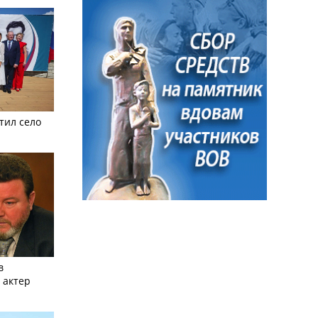
тил село
в
 актер