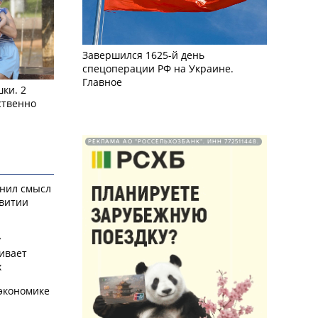
Завершился 1625-й день
спецоперации РФ на Украине.
Главное
ки. 2
ственно
РЕКЛАМА АО "РОССЕЛЬХОЗБАНК". ИНН 772511448.
снил смысл
звитии
у
ивает
х
экономике