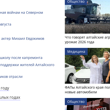
Общество
нная войнам на Северном
августа
Что говорят алтайские аг
 и актер Михаил Евдокимов
урожае 2026 года
Медицина
 школу после капремонта
 поддержки жителей Алтайского
ников отрасли
ФАПы Алтайского края по
 году
новые автомобили
шлых годах
Общество