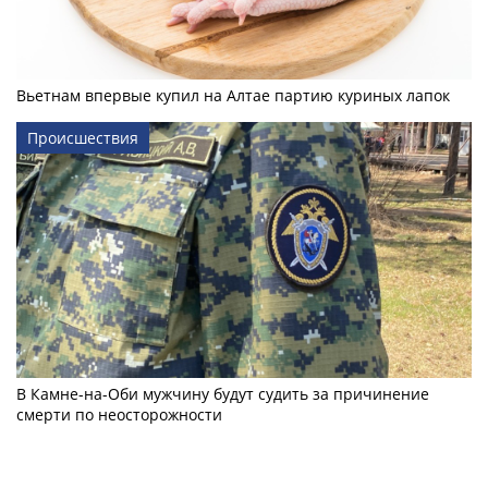
Вьетнам впервые купил на Алтае партию куриных лапок
Происшествия
В Камне-на-Оби мужчину будут судить за причинение
смерти по неосторожности