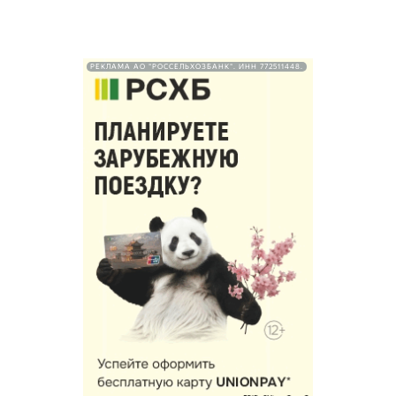
РЕКЛАМА АО "РОССЕЛЬХОЗБАНК". ИНН 772511448.