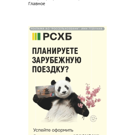
Главное
РЕКЛАМА АО "РОССЕЛЬХОЗБАНК". ИНН 772511448.