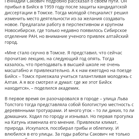
Геннадий Сакович подробно рассказал о своем пути. Он
прибыл в Бийск в 1959 году после защиты кандидатской
диссертации в Томске. Тогда молодой специалист решил
изменить место деятельности из-за желания создавать
новое. Предлагали работу в перспективном и крупном
Новосибирске, где только недавно появилось Сибирское
отделение РАН, но внимание ученого привлек алтайский
город.
«Мне стало скучно в Томске. Я представил, что сейчас
прочитаю лекцию, на следующий год опять. Тогда
казалось, что преподавать в высшей школе не очень
масштабно и привлекательно. А к нам ежегодно на поезде
Бийск – Томск приезжала учиться талантливая молодежь с
Алтая. А я все смотрел и думал: где же этот Бийск
находится», – поделился академик.
В первое время он разочаровался в городе – улица Льва
Толстого тогда представляла собой болотистую местность с
деревянными тротуарами. И много уток – то ли диких, то ли
домашних. Ходил по городу и изнывал. Но первая прогулка
на Катунь изменила его мнение. Привлекли климат,
природа. Искупался, пособирал грибы и облепиху. И
влюбился в его улицы. За годы работы Сакович не только