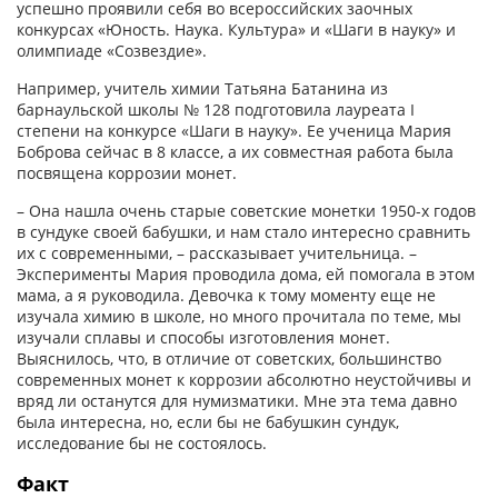
успешно проявили себя во всероссийских заочных
конкурсах «Юность. Наука. Культура» и «Шаги в науку» и
олимпиаде «Созвездие».
Например, учитель химии Татьяна Батанина из
барнаульской школы № 128 подготовила лауреата I
степени на конкурсе «Шаги в науку». Ее ученица Мария
Боброва сейчас в 8 классе, а их совместная работа была
посвящена коррозии монет.
– Она нашла очень старые советские монетки 1950-х годов
в сундуке своей бабушки, и нам стало интересно сравнить
их с современными, – рассказывает учительница. –
Эксперименты Мария проводила дома, ей помогала в этом
мама, а я руководила. Девочка к тому моменту еще не
изучала химию в школе, но много прочитала по теме, мы
изучали сплавы и способы изготовления монет.
Выяснилось, что, в отличие от советских, большинство
современных монет к коррозии абсолютно неустойчивы и
вряд ли останутся для нумизматики. Мне эта тема давно
была интересна, но, если бы не бабушкин сундук,
исследование бы не состоялось.
Факт