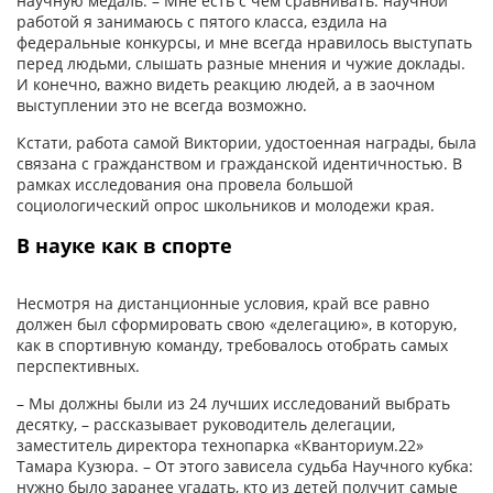
научную медаль. – Мне есть с чем сравнивать: научной
работой я занимаюсь с пятого класса, ездила на
федеральные конкурсы, и мне всегда нравилось выступать
перед людьми, слышать разные мнения и чужие доклады.
И конечно, важно видеть реакцию людей, а в заочном
выступлении это не всегда возможно.
Кстати, работа самой Виктории, удостоенная награды, была
связана с гражданством и гражданской идентичностью. В
рамках исследования она провела большой
социологический опрос школьников и молодежи края.
В науке как в спорте
Несмотря на дистанционные условия, край все равно
должен был сформировать свою «делегацию», в которую,
как в спортивную команду, требовалось отобрать самых
перспективных.
– Мы должны были из 24 лучших исследований выбрать
десятку, – рассказывает руководитель делегации,
заместитель директора технопарка «Кванториум.22»
Тамара Кузюра. – От этого зависела судьба Научного кубка:
нужно было заранее угадать, кто из детей получит самые