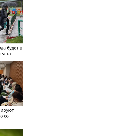
ода будет в
вгуста
нируют
о со