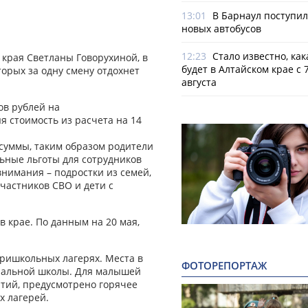
13:01
В Барнаул поступи
новых автобусов
12:23
Стало известно, как
 края Светланы Говорухиной, в
будет в Алтайском крае с 7
торых за одну смену отдохнет
августа
ов рублей на
я стоимость из расчета на 14
 суммы, таким образом родители
льные льготы для сотрудников
внимания – подростки из семей,
частников СВО и дети с
в крае. По данным на 20 мая,
пришкольных лагерях. Места в
ФОТОРЕПОРТАЖ
ачальной школы. Для малышей
тий, предусмотрено горячее
х лагерей.