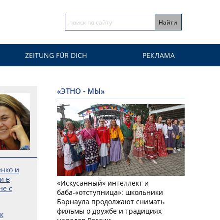
ZEITUNG FÜR DICH
РЕКЛАМА
«ЭТНО - МЫ»
енко и
и в
«Искусанный» интеллект и
не с
баба-«отступница»: школьники
Барнаула продолжают снимать
фильмы о дружбе и традициях
к