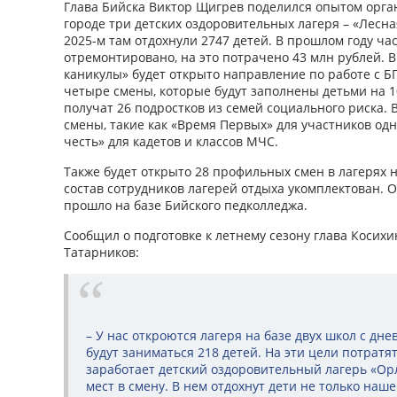
Глава Бийска Виктор Щигрев поделился опытом орган
городе три детских оздоровительных лагеря – «Лесная 
2025-м там отдохнули 2747 детей. В прошлом году ча
отремонтировано, на это потрачено 43 млн рублей. 
каникулы» будет открыто направление по работе с БП
четыре смены, которые будут заполнены детьми на 1
получат 26 подростков из семей социального риска.
смены, такие как «Время Первых» для участников од
честь» для кадетов и классов МЧС.
Также будет открыто 28 профильных смен в лагерях н
состав сотрудников лагерей отдыха укомплектован. 
прошло на базе Бийского педколледжа.
Сообщил о подготовке к летнему сезону глава Косих
Татарников:
– У нас откроются лагеря на базе двух школ с дн
будут заниматься 218 детей. На эти цели потратя
заработает детский оздоровительный лагерь «Ор
мест в смену. В нем отдохнут дети не только наше