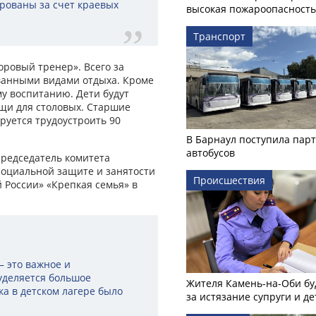
ированы за счет краевых
высокая пожароопасность
Транспорт
оровый тренер». Всего за
ванными видами отдыха. Кроме
му воспитанию. Дети будут
щи для столовых. Старшие
руется трудоустроить 90
В Барнаул поступила пар
автобусов
председатель комитета
социальной защите и занятости
Происшествия
 России» «Крепкая семья» в
– это важное и
уделяется большое
Жителя Камень-на-Оби бу
а в детском лагере было
за истязание супруги и де