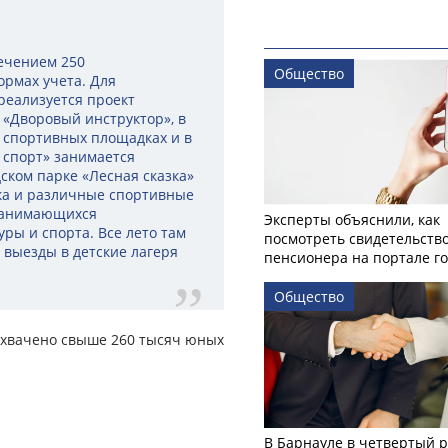
лечением 250
Общество
рмах учета. Для
 реализуется проект
 «Дворовый инструктор», в
х спортивных площадках и в
 спорт» занимается
ском парке «Лесная сказка»
дка и различные спортивные
 занимающихся
Эксперты объяснили, как
ры и спорта. Все лето там
посмотреть свидетельств
выезды в детские лагеря
пенсионера на портале го
Общество
 охвачено свыше 260 тысяч юных
В Барнауле в четвертый р