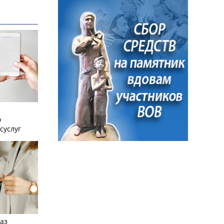
о
суслуг
аз