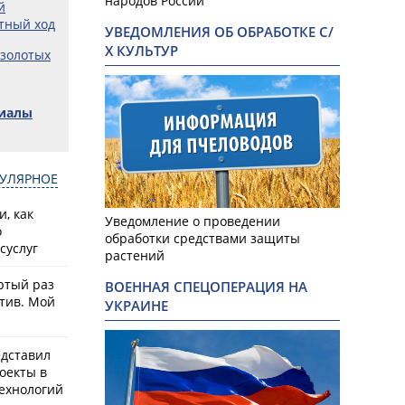
народов России
й
тный ход
УВЕДОМЛЕНИЯ ОБ ОБРАБОТКЕ С/
Х КУЛЬТУР
 золотых
риалы
УЛЯРНОЕ
, как
Уведомление о проведении
о
обработки средствами защиты
суслуг
растений
ртый раз
ВОЕННАЯ СПЕЦОПЕРАЦИЯ НА
тив. Мой
УКРАИНЕ
едставил
оекты в
ехнологий