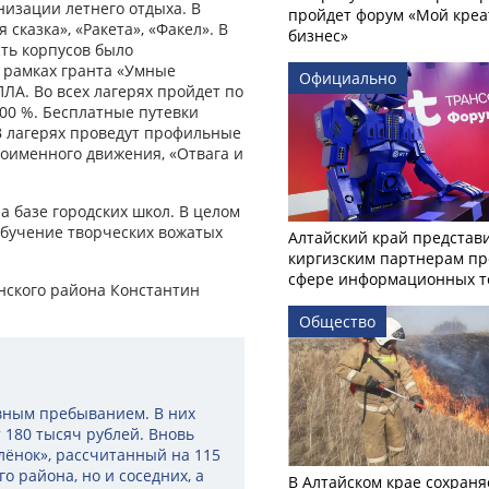
изации летнего отдыха. В
пройдет форум «Мой креа
сказка», «Ракета», «Факел». В
бизнес»
сть корпусов было
В рамках гранта «Умные
Официально
ЛА. Во всех лагерях пройдет по
00 %. Бесплатные путевки
 В лагерях проведут профильные
ноименного движения, «Отвага и
а базе городских школ. В целом
Обучение творческих вожатых
Алтайский край представ
киргизским партнерам пр
сфере информационных т
инского района Константин
Общество
евным пребыванием. В них
т 180 тысяч рублей. Вновь
лёнок», рассчитанный на 115
го района, но и соседних, а
В Алтайском крае сохраня