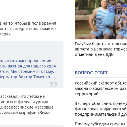
 на то, чтобы в поле зрения
нятость подростков, помимо
герях.
Голубые береты и тельняш
августа в Барнауле торже
отметили День ВДВ
ощь в их самоопределении,
ень важная для нашего края
етом. Мы стремимся к тому,
ВОПРОС-ОТВЕТ
убернатор Виктор Томенко.
Российский эксперт объя
закона о комплексном ра
территорий
ссказал, что летом на
ртивных и физкультурных
Эксперт объяснил, почем
О, всероссийские массовые
финансовая поддержка уб
оссийский марафон «Земля
предпринимательский ду
Почему субсидии вредны 