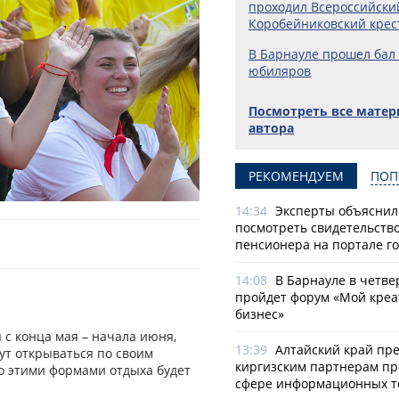
проходил Всероссийски
Коробейниковский крес
В Барнауле прошел бал
юбиляров
Посмотреть все мате
автора
РЕКОМЕНДУЕМ
ПОП
14:34
Эксперты объяснили
посмотреть свидетельств
пенсионера на портале го
14:08
В Барнауле в четве
пройдет форум «Мой креа
бизнес»
 с конца мая – начала июня,
13:39
Алтайский край пр
ут открываться по своим
киргизским партнерам пр
о этими формами отдыха будет
сфере информационных т