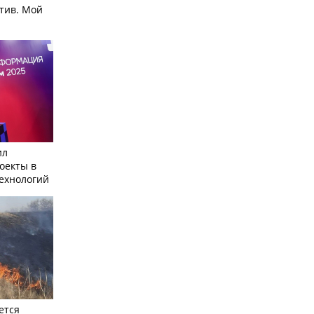
тив. Мой
ил
оекты в
ехнологий
ется