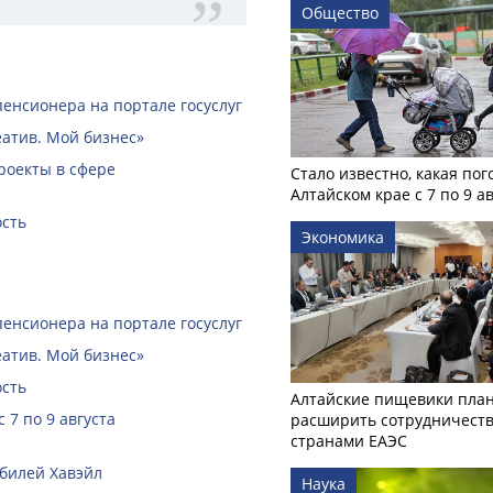
Общество
пенсионера на портале госуслуг
еатив. Мой бизнес»
роекты в сфере
Стало известно, какая пог
Алтайском крае с 7 по 9 а
ость
Экономика
пенсионера на портале госуслуг
еатив. Мой бизнес»
ость
Алтайские пищевики пла
 7 по 9 августа
расширить сотрудничеств
странами ЕАЭС
билей Хавэйл
Наука