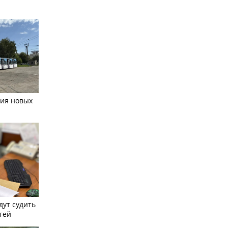
тия новых
дут судить
тей