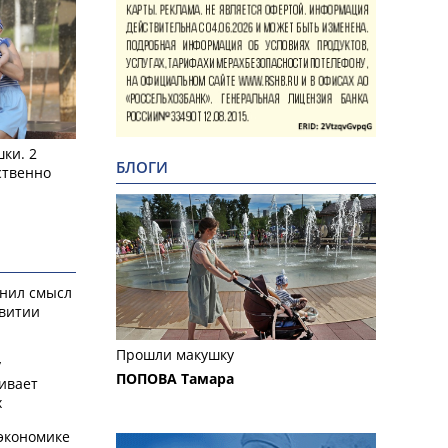
ки. 2
БЛОГИ
ственно
снил смысл
звитии
Прошли макушку
у
ПОПОВА Тамара
ивает
х
экономике