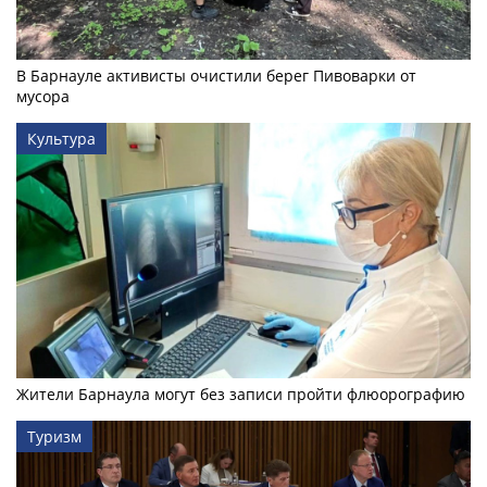
В Барнауле активисты очистили берег Пивоварки от
мусора
Культура
Жители Барнаула могут без записи пройти флюорографию
Туризм