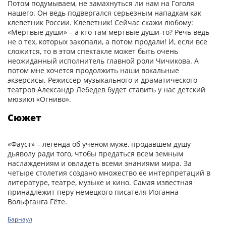
Потом подумываем, не замахнуться ли нам на Гоголя
нашего. Он ведь подвергался серьезным нападкам как
клеветник России. Клеветник! Сейчас скажи любому:
«Мёртвые души» – а кто там мертвые души-то? Речь ведь
не о тех, которых закопали, а потом продали! И, если все
сложится, то в этом спектакле может быть очень
неожиданный исполнитель главной роли Чичикова. А
потом мне хочется продолжить наши вокальные
экзерсисы. Режиссер музыкального и драматического
театров Александр Лебедев будет ставить у нас детский
мюзикл «Огниво».
Сюжет
«Фауст» – легенда об ученом муже, продавшем душу
дьяволу ради того, чтобы предаться всем земным
наслаждениям и овладеть всеми знаниями мира. За
четыре столетия создано множество ее интерпретаций в
литературе, театре, музыке и кино. Самая известная
принадлежит перу немецкого писателя Иоганна
Вольфганга Гёте.
Барнаул