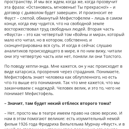
пространству. И мы все ждем, когда же, когда прозвучит
эта фраза: «Остановись, мгновенье! Ты прекрасно!» – и
договор с дьяволом будет завершен. И произносит ее
Фауст – слепой, обманутый Мефистофелем – лишь в самом
конце, когда ему чудится, что на свободной земле
восторжествовал труд свободных людей. Вторая часть
«Фауста» – это как четвертый том «Войны и мира», который
мало кто читал, но в котором, собственно, и
сконцентрирована вся суть. И когда я сейчас слушаю
аналитиков происходящего в мире, я по ним вижу, читали
они эту четвертую часть или нет, поняли ли они Толстого.
По поводу хеппи-энда. Мне кажется, он у нас происходит в
виде катарсиса, прозрения через страдания. Понимаете,
Мефистофель знает человека как облупленного, но есть
что-то выше его понимания. Так что мне кажется, что мы
заканчиваем с надеждой. Человек велик, и это то, чего не
понимает Мефистофель.
– Значит, там будет некий отблеск второго тома?
– Нет, просто мы в театре имеем право на свою версию. И
нам в этом помогают великие: есть изумительный немой
фильм 1926 года Фридриха Вильгельма Мурнау «Фауст», и в