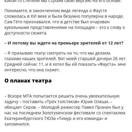
какой-то степени мы строим свою версию на его основе.
Понимаете, в законченном виде легенда о Фаусте
сложилась в XVI веке и была безумно популярна в народе.
Сам Гёте признавался, что в детстве был очарован
кукольными представлениями на площадях – это к слову о
доступности сюжета.
– И потому вы ждете на премьере зрителей от 12 лет?
– Я призываю театр смотреть на то, что мы делаем,
глазами наших зрителей. Вот моей старшей дочери 26 лет.
Средней сейчас 11, и я хотел бы ей показать «Фауста», мне
интересно, что она скажет.
О планах театра
– Вскоре МТА попытается решить очень увлекательную
задачу – поставить «Трёх толстяков» Юрия Олеши, –
обещает Серов. – Молодой режиссер Павел Пронин был у
нас на последнем Золотухинском фестивале со спектаклем
Екатеринбургского ТЮЗа «Тимур и его команда» и
запомнился.