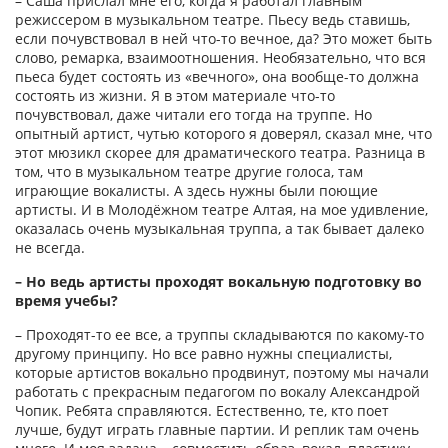
– Саша прислал мне его, когда я работал главным
режиссером в музыкальном театре. Пьесу ведь ставишь,
если почувствовал в ней что-то вечное, да? Это может быть
слово, ремарка, взаимоотношения. Необязательно, что вся
пьеса будет состоять из «вечного», она вообще-то должна
состоять из жизни. Я в этом материале что-то
почувствовал, даже читали его тогда на труппе. Но
опытный артист, чутью которого я доверял, сказал мне, что
этот мюзикл скорее для драматического театра. Разница в
том, что в музыкальном театре другие голоса, там
играющие вокалисты. А здесь нужны были поющие
артисты. И в Молодёжном театре Алтая, на мое удивление,
оказалась очень музыкальная труппа, а так бывает далеко
не всегда.
– Но ведь артисты проходят вокальную подготовку во
время учебы?
– Проходят-то ее все, а труппы складываются по какому-то
другому принципу. Но все равно нужны специалисты,
которые артистов вокально продвинут, поэтому мы начали
работать с прекрасным педагогом по вокалу Александрой
Чопик. Ребята справляются. Естественно, те, кто поет
лучше, будут играть главные партии. И реплик там очень