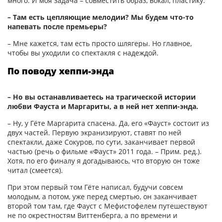
много. И моя задача – совместить образ, вокал, пластику.
– Там есть цепляющие мелодии? Мы будем что-то
напевать после премьеры?
– Мне кажется, там есть просто шлягеры. Но главное,
чтобы вы уходили со спектакля с надеждой.
По поводу хеппи-энда
– Но вы останавливаетесь на трагической истории
любви Фауста и Маргариты, а в ней нет хеппи-энда.
– Ну, у Гёте Маргарита спасена. Да, его «Фауст» состоит из
двух частей. Первую экранизируют, ставят по ней
спектакли, даже Сокуров, по сути, заканчивает первой
частью (речь о фильме «Фауст» 2011 года. – Прим. ред.).
Хотя, по его финалу я догадываюсь, что вторую он тоже
читал (смеется).
При этом первый том Гёте написал, будучи совсем
молодым, а потом, уже перед смертью, он заканчивает
второй том там, где Фауст с Мефистофелем путешествуют
не по окрестностям Виттенберга, а по времени и