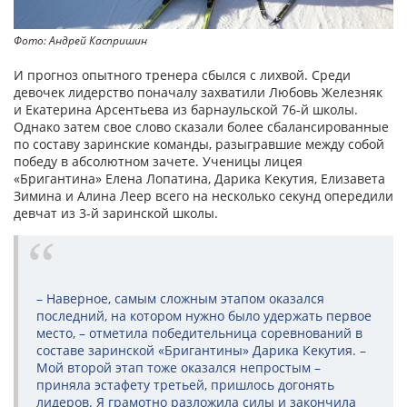
Фото: Андрей Каспришин
И прогноз опытного тренера сбылся с лихвой. Среди
девочек лидерство поначалу захватили Любовь Железняк
и Екатерина Арсентьева из барнаульской 76-й школы.
Однако затем свое слово сказали более сбалансированные
по составу заринские команды, разыгравшие между собой
победу в абсолютном зачете. Ученицы лицея
«Бригантина» Елена Лопатина, Дарика Кекутия, Елизавета
Зимина и Алина Леер всего на несколько секунд опередили
девчат из 3-й заринской школы.
– Наверное, самым сложным этапом оказался
последний, на котором нужно было удержать первое
место, – отметила победительница соревнований в
составе заринской «Бригантины» Дарика Кекутия. –
Мой второй этап тоже оказался непростым –
приняла эстафету третьей, пришлось догонять
лидеров. Я грамотно разложила силы и закончила