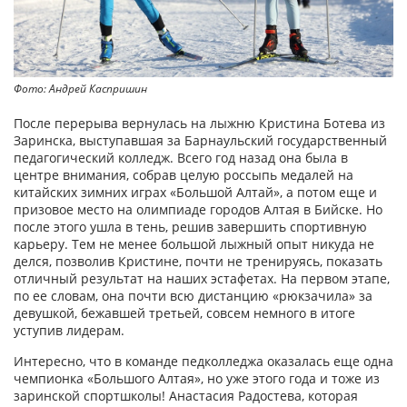
Фото: Андрей Каспришин
После перерыва вернулась на лыжню Кристина Ботева из
Заринска, выступавшая за Барнаульский государственный
педагогический колледж. Всего год назад она была в
центре внимания, собрав целую россыпь медалей на
китайских зимних играх «Большой Алтай», а потом еще и
призовое место на олимпиаде городов Алтая в Бийске. Но
после этого ушла в тень, решив завершить спортивную
карьеру. Тем не менее большой лыжный опыт никуда не
делся, позволив Кристине, почти не тренируясь, показать
отличный результат на наших эстафетах. На первом этапе,
по ее словам, она почти всю дистанцию «рюкзачила» за
девушкой, бежавшей третьей, совсем немного в итоге
уступив лидерам.
Интересно, что в команде педколледжа оказалась еще одна
чемпионка «Большого Алтая», но уже этого года и тоже из
заринской спортшколы! Анастасия Радостева, которая