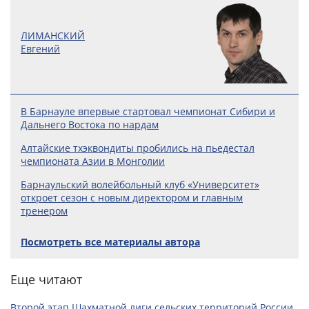
ЛИМАНСКИЙ
Евгений
В Барнауле впервые стартовал чемпионат Сибири и
Дальнего Востока по нардам
Алтайские тхэквондиты пробились на пьедестал
чемпионата Азии в Монголии
Барнаульский волейбольный клуб «Университет»
откроет сезон с новым директором и главным
тренером
Посмотреть все материалы автора
Еще читают
Второй этап Шахматной лиги сельских территорий России