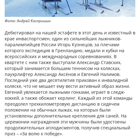
Фото: Андрей Каспришин
Дебютировал на нашей эстафете в этот день и известный в
крае инва­спортсмен, один из сильнейших лыжников-
паралимпийцев России Игорь Кузнецов, за плечами
которого экспедиция в Гренландию, медали и кубки на
всероссийских и международных соревнованиях. В
квартете с ним также выступали Александр Ставских,
который занимается большим теннисом на колясках,
пауэрлифтер Александр Аксёнов и Евгений Налимов.
Последний уже два десятилетия прикован к инвалидной
коляске, что не мешает ему вести активный образ жизни.
Евгений увлекается лыжными гонками, играет в следж-
хоккей, а также обожает керлинг. Каждый из этой команды
преодолел трехкилометровую дистанцию в сидячем
положении на обычных лыжах, на которых были
установлены дополнительные крепления для саней. На
церемонии награждения эти мужчины были удостоены
продолжительных аплодисментов, получив специальный
приз – «За волю к победе».