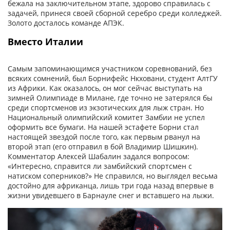
бежала на заключительном этапе, здорово справилась с
задачей, принеся своей сборной серебро среди колледжей.
Золото досталось команде АПЭК.
Вместо Италии
Самым запоминающимся участником соревнований, без
всяких сомнений, был Борнифейс Нкховани, студент АлтГУ
из Африки. Как оказалось, он мог сейчас выступать на
зимней Олимпиаде в Милане, где точно не затерялся бы
среди спортсменов из экзотических для лыж стран. Но
Национальный олимпийский комитет Замбии не успел
оформить все бумаги. На нашей эстафете Борни стал
настоящей звездой после того, как первым рванул на
второй этап (его отправил в бой Владимир Шишкин).
Комментатор Алексей Шабалин задался вопросом:
«Интересно, справится ли замбийский спортсмен с
натиском соперников?» Не справился, но выглядел весьма
достойно для африканца, лишь три года назад впервые в
жизни увидевшего в Барнауле снег и вставшего на лыжи.