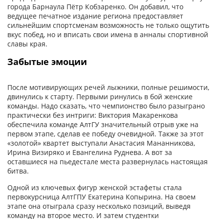
города Барнаула Пётр Кобзаренко. Он добавил, что
ведущее печатное издание региона предоставляет
сильнейшим спортсменам возможность не только ощутить
вкус побед, но и вписать свои имена в анналы спортивной
славы края.
Забытые эмоции
После мотивирующих речей лыжники, полные решимости,
двинулись к старту. Первыми ринулись в бой женские
команды. Надо сказать, что чемпионство было разыграно
практически без интриги: Виктория Макаренкова
обеспечила команде АлтГУ значительный отрыв уже на
первом этапе, сделав ее победу очевидной. Также за этот
«золотой» квартет выступали Анастасия Мананникова,
Ирина Визиряко и Евангелина Руднева. А вот за
оставшиеся на пьедестале места развернулась настоящая
битва.
Одной из ключевых фигур женской эстафеты стала
первокурсница АлтГПУ Екатерина Копырина. На своем
этапе она отыграла сразу несколько позиций, выведя
команду на второе место. И затем студентки