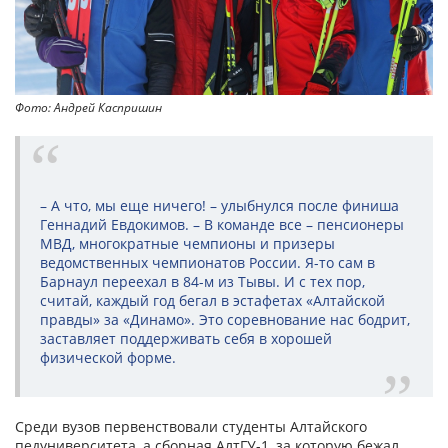
Фото: Андрей Каспришин
– А что, мы еще ничего! – улыбнулся после финиша
Геннадий Евдокимов. – В команде все – пенсионеры
МВД, многократные чемпионы и призеры
ведомственных чемпионатов России. Я-то сам в
Барнаул переехал в 84-м из Тывы. И с тех пор,
считай, каждый год бегал в эстафетах «Алтайской
правды» за «Динамо». Это соревнование нас бодрит,
заставляет поддерживать себя в хорошей
физической форме.
Среди вузов первенствовали студенты Алтайского
педуниверситета, а сборная АлтГУ-1, за которую бежал