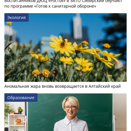
Воспитанников ДЮЦ «Росток» в ЗАТО Сибирский обучают
по программе «Готов к санитарной обороне»
Экология
Аномальная жара вновь возвращается в Алтайский край
Образование