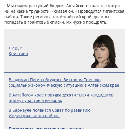
- Мы видим растущий бюджет Алтайского края, несмотря
ни на какие трудности, - сказал он. - Проводится гигантская
работа. Такие регионы, как Алтайский край, должны
попадать в грантовые списки. Их нужно поощрять.
ЛИВЕР
Кристина
Владимир Путин обсудил с Виктором Томенко
социально-экономическую ситуацию в Алтайском крае
В Алтайском крае порядка десяти тысяч кандидатов
примут участие в выборах
В Барнауле появится Совет по развитию
Индустриального района
Посмотреть все материалы автора