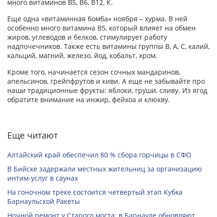
много витаминов В5, В6, В12, К.
Еще одна «витаминная бомба» ноября – хурма. В ней
особенно много витамина В5, который влияет на обмен
жиров, углеводов и белков, стимулирует работу
надпочечников. Также есть витамины группы В, А, С, калий,
кальций, магний, железо, йод, кобальт, хром.
Кроме того, начинается сезон сочных мандаринов,
апельсинов, грейпфрутов и киви. А еще не забывайте про
наши традиционные фрукты: яблоки, груши, сливу. Из ягод
обратите внимание на инжир, фейхоа и клюкву.
Еще читают
Алтайский край обеспечил 80 % сбора горчицы в СФО
В Бийске задержали местных жительниц за организацию
интим-услуг в саунах
На гоночном треке состоится четвертый этап Кубка
Барнаульской Ракеты
Ночной ремонт у Старого моста: в Барнауле обновляют