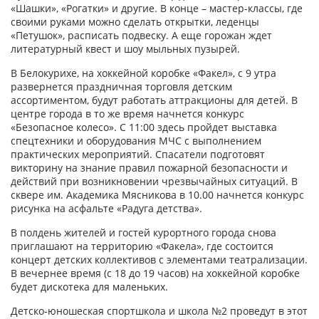
«Шашки», «Рогатки» и другие. В конце – мастер-классы, где
своими руками можно сделать открытки, леденцы
«Петушок», расписать подвеску. А еще горожан ждет
литературный квест и шоу мыльных пузырей.
В Белокурихе, на хоккейной коробке «Факел», с 9 утра
развернется праздничная торговля детским
ассортиментом, будут работать аттракционы для детей. В
центре города в то же время начнется конкурс
«Безопасное колесо». С 11:00 здесь пройдет выставка
спецтехники и оборудования МЧС с выполнением
практических мероприятий. Спасатели подготовят
викторину на знание правил пожарной безопасности и
действий при возникновении чрезвычайных ситуаций. В
сквере им. Академика Мясникова в 10.00 начнется конкурс
рисунка на асфальте «Радуга детства».
В полдень жителей и гостей курортного города снова
приглашают на территорию «Факела», где состоится
концерт детских коллективов с элементами театрализации.
В вечернее время (с 18 до 19 часов) на хоккейной коробке
будет дискотека для маленьких.
Детско-юношеская спортшкола и школа №2 проведут в этот