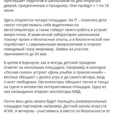
приглашает педагогов и школьников на дни открытых
дверей, приуроченные к празднику. Они пройдут с 1 по 18
июня.
Здесь откроются четыре площадки. На IT – полигоне дети
смогут почувствовать себя водителями на
автостимуляторе, а также соберут своего робота и устроят
микро-гонки. В химической лаборатории школьникам
покажут яркие и безопасные опыты, а в биологической они
поработают с современными микроскопами и откроют
невидимый глазу микромир. Заявки на участие
принимаются до 30 мая.
В целом в Барнауле, как и всегда, детский праздник
отметят на нескольких площадках. Например, в зоопарке
«Лесная сказка» устроят «День улыбок и приключений» –
веселье обещают с десяти утра и до самого вечера, вход
станет свободным. Организаторы обещают песни и танцы
на сцене и множество интерактивных площадок. Одну из
них неожиданно откроют инспекторы МВД.
Почти весь день можно будет посещать развлекательные
площадки партнеров, например, Детской школы искусств
АГИК. А вечером – участвовать в квесте по безопасности от