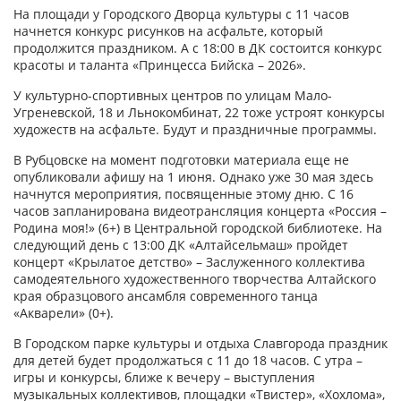
На площади у Городского Дворца культуры с 11 часов
начнется конкурс рисунков на асфальте, который
продолжится праздником. А с 18:00 в ДК состоится конкурс
красоты и таланта «Принцесса Бийска – 2026».
У культурно-спортивных центров по улицам Мало-
Угреневской, 18 и Льнокомбинат, 22 тоже устроят конкурсы
художеств на асфальте. Будут и праздничные программы.
В Рубцовске на момент подготовки материала еще не
опубликовали афишу на 1 июня. Однако уже 30 мая здесь
начнутся мероприятия, посвященные этому дню. С 16
часов запланирована видеотрансляция концерта «Россия –
Родина моя!» (6+) в Центральной городской библиотеке. На
следующий день с 13:00 ДК «Алтайсельмаш» пройдет
концерт «Крылатое детство» – Заслуженного коллектива
самодеятельного художественного творчества Алтайского
края образцового ансамбля современного танца
«Акварели» (0+).
В Городском парке культуры и отдыха Славгорода праздник
для детей будет продолжаться с 11 до 18 часов. С утра –
игры и конкурсы, ближе к вечеру – выступления
музыкальных коллективов, площадки «Твистер», «Хохлома»,