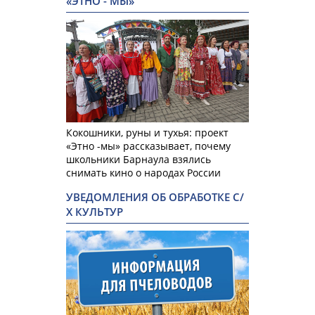
«ЭТНО - МЫ»
Кокошники, руны и тухья: проект
«Этно -мы» рассказывает, почему
школьники Барнаула взялись
снимать кино о народах России
УВЕДОМЛЕНИЯ ОБ ОБРАБОТКЕ С/
Х КУЛЬТУР