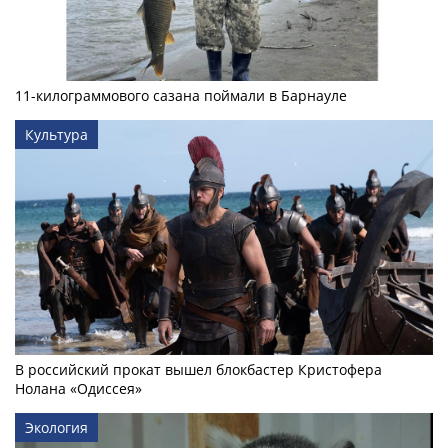
11-килограммового сазана поймали в Барнауле
Культура
В российский прокат вышел блокбастер Кристофера
Нолана «Одиссея»
Экология