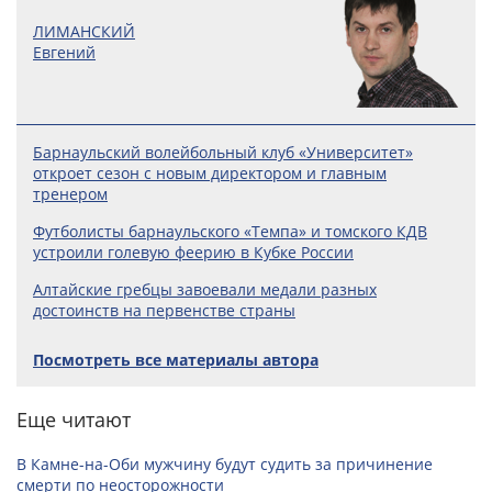
ЛИМАНСКИЙ
Евгений
Барнаульский волейбольный клуб «Университет»
откроет сезон с новым директором и главным
тренером
Футболисты барнаульского «Темпа» и томского КДВ
устроили голевую феерию в Кубке России
Алтайские гребцы завоевали медали разных
достоинств на первенстве страны
Посмотреть все материалы автора
Еще читают
В Камне-на-Оби мужчину будут судить за причинение
смерти по неосторожности