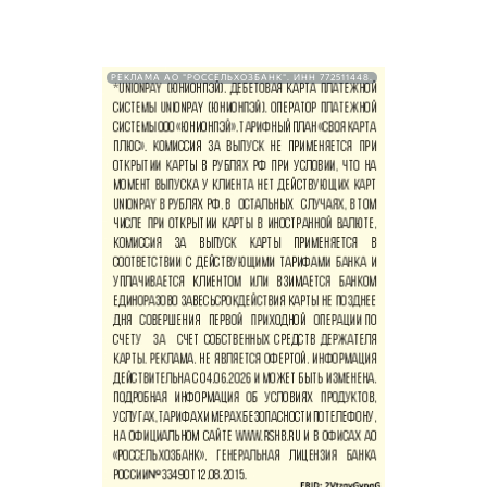
РЕКЛАМА АО "РОССЕЛЬХОЗБАНК". ИНН 772511448.