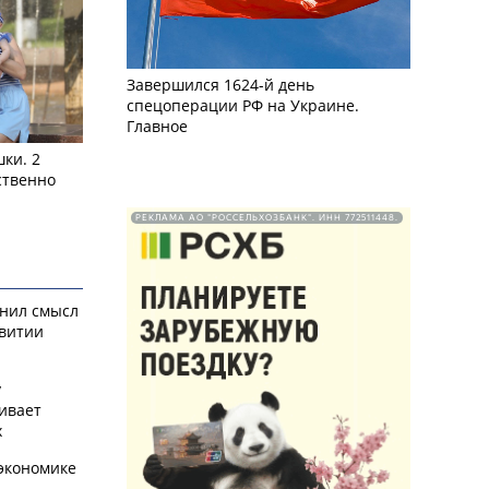
Завершился 1624-й день
спецоперации РФ на Украине.
Главное
ки. 2
ственно
РЕКЛАМА АО "РОССЕЛЬХОЗБАНК". ИНН 772511448.
снил смысл
звитии
у
ивает
х
экономике