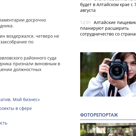
будет в Алтайском крае с 7
августа
арламентарии досрочно
12:01
Алтайские пищеви
дника.
планируют расширить
сотрудничество со стран
дин воздержался, четверо не
 заксобрание по
вловского районного суда
ердника признали виновным в
ышении должностных
еатив. Мой бизнес»
роекты в сфере
ФОТОРЕПОРТАЖ
ость