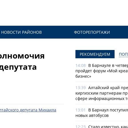
НОВОСТИ РАЙОНОВ
ФОТОРЕПОРТАЖИ
олномочия
РЕКОМЕНДУЕМ
ПОП
депутата
14:08
В Барнауле в четве
пройдет форум «Мой креа
бизнес»
13:39
Алтайский край пр
киргизским партнерам пр
сфере информационных т
13:01
В Барнаул поступи
новых автобусов
12:23
Стало известно, как