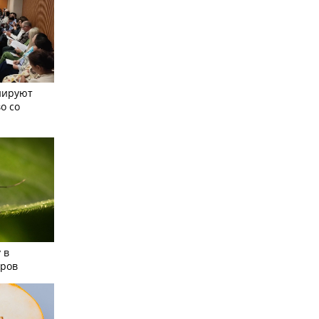
нируют
о со
 в
аров