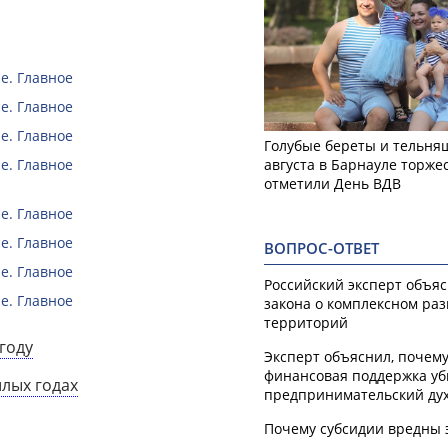
е. Главное
е. Главное
е. Главное
Голубые береты и тельняш
августа в Барнауле торже
е. Главное
отметили День ВДВ
е. Главное
е. Главное
ВОПРОС-ОТВЕТ
е. Главное
Российский эксперт объя
е. Главное
закона о комплексном ра
территорий
году
Эксперт объяснил, почем
финансовая поддержка уб
шлых годах
предпринимательский ду
Почему субсидии вредны 