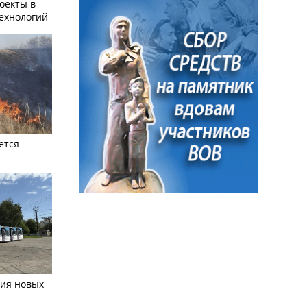
оекты в
ехнологий
ется
тия новых