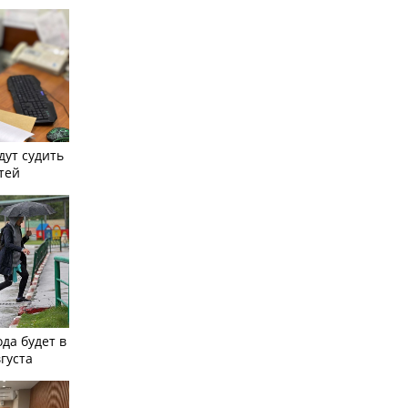
дут судить
тей
ода будет в
вгуста