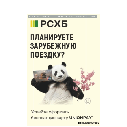
РЕКЛАМА АО "РОССЕЛЬХОЗБАНК". ИНН 772511448.