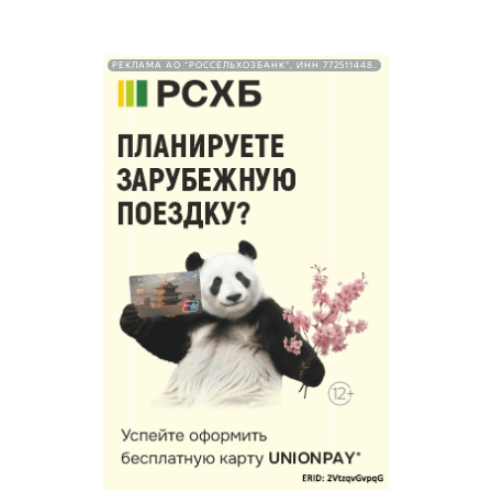
РЕКЛАМА АО "РОССЕЛЬХОЗБАНК". ИНН 772511448.