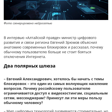
Фото сгенерировано нейросетью
Фо
В интервью «Алтайской правде» министр ци­фрового
развития и связи региона Евгений Зрюмов объяснил
анатомию современных блокировок и рассказал, почему
обычному пользователю больше не стоит бояться
отключения Интернета.
Два полярных шлюза
– Евгений Александрович, хотелось бы начать с темы
блокировок – это один из самых волнующих население
вопросов. Почему российскому пользователю
ограничивается доступ к видеохостингам, социальным
сетям, мессенджерам? Принесут ли эти меры пользу
обычному человеку?
– Мир цифровых технологий развивается стремительно, но