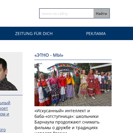
ZEITUNG FÜR DICH
РЕКЛАМА
«ЭТНО - МЫ»
льный
роет
«Искусанный» интеллект и
ром и
баба-«отступница»: школьники
Барнаула продолжают снимать
фильмы о дружбе и традициях
ого