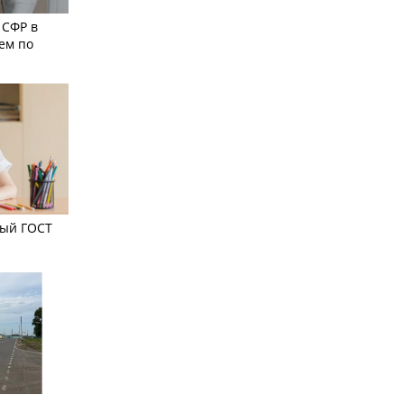
 СФР в
ем по
вый ГОСТ