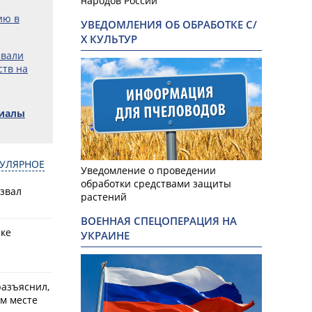
народов России
ию в
УВЕДОМЛЕНИЯ ОБ ОБРАБОТКЕ С/
Х КУЛЬТУР
евали
ств на
риалы
УЛЯРНОЕ
Уведомление о проведении
обработки средствами защиты
азвал
растений
ВОЕННАЯ СПЕЦОПЕРАЦИЯ НА
рке
УКРАИНЕ
разъяснил,
ем месте