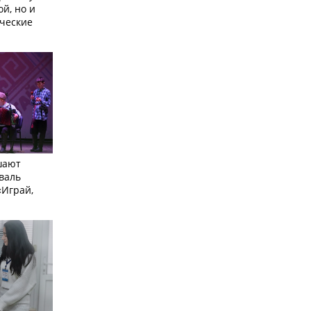
ой, но и
ческие
шают
валь
Играй,