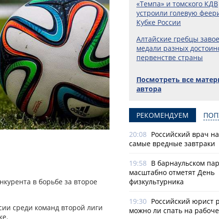
«Темпа» и томского КДВ
устроили голевую феер
Кубке России
Алтайские гребцы заво
медали разных достоин
первенстве страны
Посмотреть все мате
автора
РЕКОМЕНДУЕМ
ПОП
20:08
Российский врач н
самые вредные завтраки
19:58
В барнаульском па
масштабно отметят День
нкурента в борьбе за второе
физкультурника
19:30
Российский юрист 
сии среди команд второй лиги
можно ли спать на рабоч
ке.