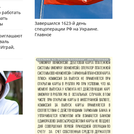
-
о работать
вать
Завершился 1623-й день
мы
спецоперации РФ на Украине.
Главное
приглашают
валь
Играй,
РЕКЛАМА АО "РОССЕЛЬХОЗБАНК". ИНН 772511448.