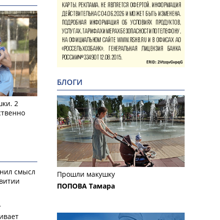
БЛОГИ
ки. 2
ственно
снил смысл
Прошли макушку
звитии
ПОПОВА Тамара
у
ивает