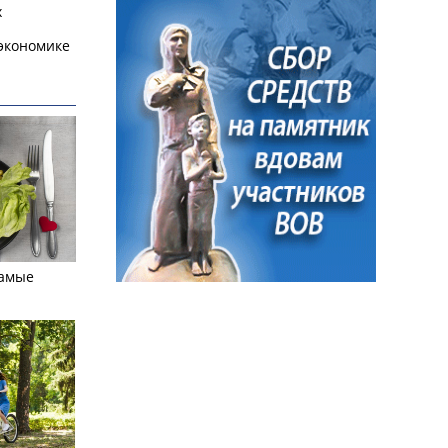
х
экономике
самые