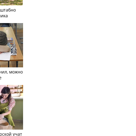
сштабно
ника
нил, можно
е
рской учат