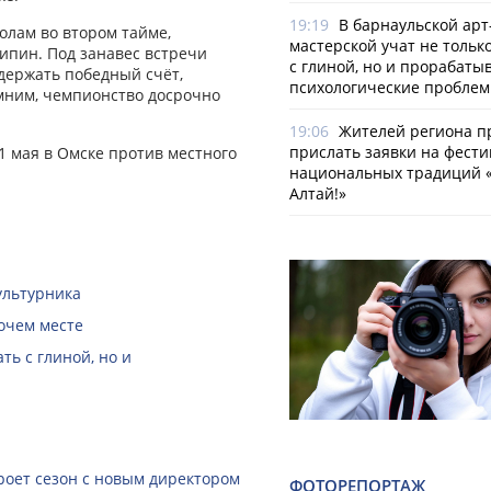
19:19
В барнаульской арт
олам во втором тайме,
мастерской учат не тольк
ипин. Под занавес встречи
с глиной, но и прорабаты
удержать победный счёт,
психологические пробле
мним, чемпионство досрочно
19:06
Жителей региона 
прислать заявки на фести
 мая в Омске против местного
национальных традиций «
Алтай!»
ультурника
очем месте
ть с глиной, но и
роет сезон с новым директором
ФОТОРЕПОРТАЖ