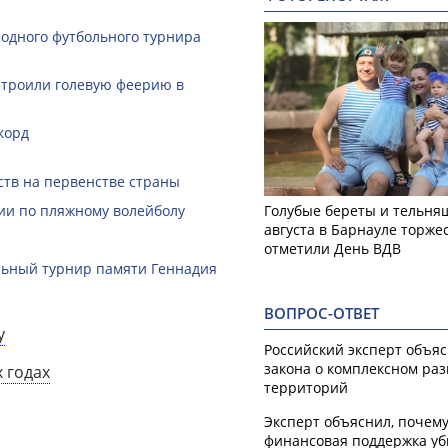
одного футбольного турнира
строили голевую феерию в
корд
ств на первенстве страны
ии по пляжному волейболу
Голубые береты и тельняш
августа в Барнауле торже
отметили День ВДВ
льный турнир памяти Геннадия
ВОПРОС-ОТВЕТ
у
Российский эксперт объя
закона о комплексном ра
 годах
территорий
Эксперт объяснил, почем
финансовая поддержка уб