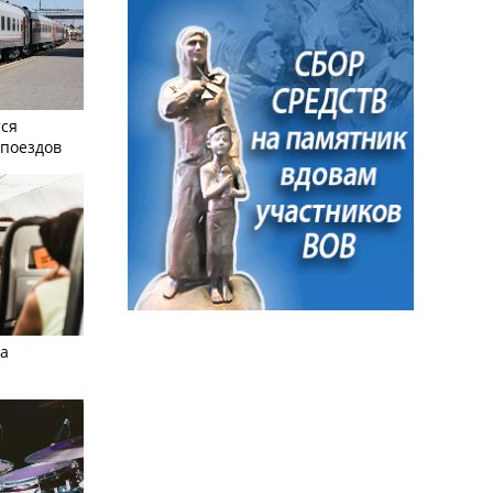
тся
поездов
а