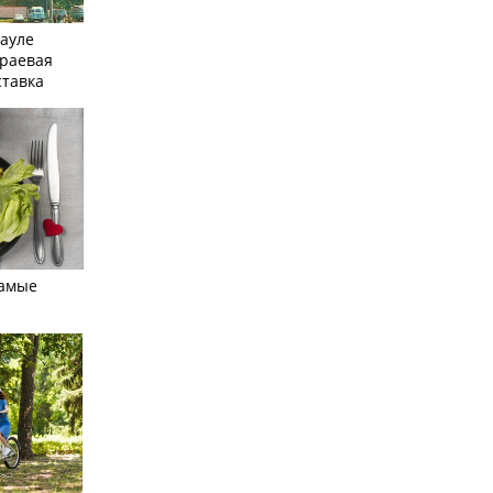
науле
краевая
ставка
самые