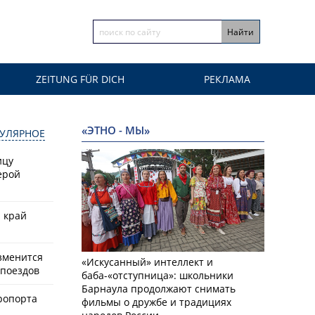
ZEITUNG FÜR DICH
РЕКЛАМА
«ЭТНО - МЫ»
УЛЯРНОЕ
ицу
ерой
й край
зменится
«Искусанный» интеллект и
поездов
баба-«отступница»: школьники
Барнаула продолжают снимать
ропорта
фильмы о дружбе и традициях