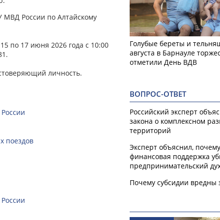
ю.
ГУ МВД России по Алтайскому
Голубые береты и тельняш
5 по 17 июня 2026 года с 10:00
августа в Барнауле торже
81.
отметили День ВДВ
остоверяющий личность.
ВОПРОС-ОТВЕТ
Российский эксперт объя
 России
закона о комплексном ра
территорий
х поездов
Эксперт объяснил, почем
финансовая поддержка уб
предпринимательский ду
Почему субсидии вредны 
 России