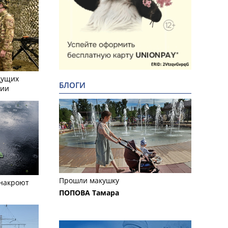
дущих
БЛОГИ
сии
Прошли макушку
 накроют
ПОПОВА Тамара