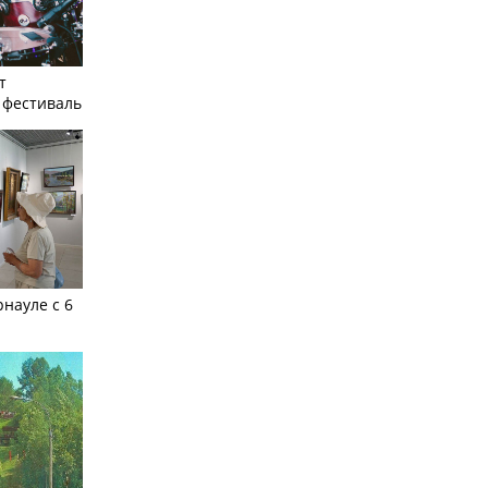
т
фестиваль
рнауле с 6