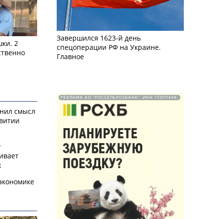
Завершился 1623-й день
ки. 2
спецоперации РФ на Украине.
ственно
Главное
РЕКЛАМА АО "РОССЕЛЬХОЗБАНК". ИНН 772511448.
снил смысл
звитии
у
ивает
х
экономике