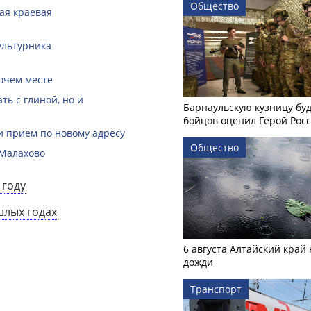
Общество
кая краевая
ультурника
очем месте
ть с глиной, но и
Барнаульскую кузницу бу
бойцов оценил Герой Рос
и прием по новому адресу
Общество
 Малахово
 году
шлых годах
6 августа Алтайский край
дожди
Транспорт