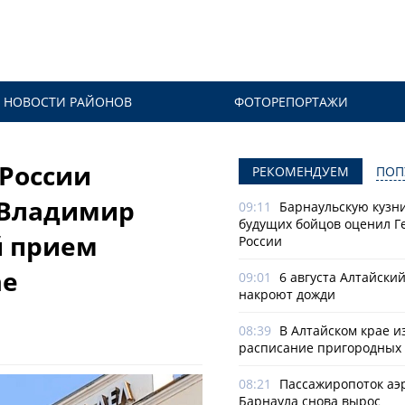
НОВОСТИ РАЙОНОВ
ФОТОРЕПОРТАЖИ
России
РЕКОМЕНДУЕМ
ПОП
 Владимир
09:11
Барнаульскую кузн
будущих бойцов оценил Г
й прием
России
ае
09:01
6 августа Алтайски
накроют дожди
08:39
В Алтайском крае и
расписание пригородных 
08:21
Пассажиропоток аэ
Барнаула снова вырос