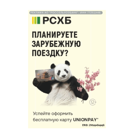
РЕКЛАМА АО "РОССЕЛЬХОЗБАНК". ИНН 772511448.