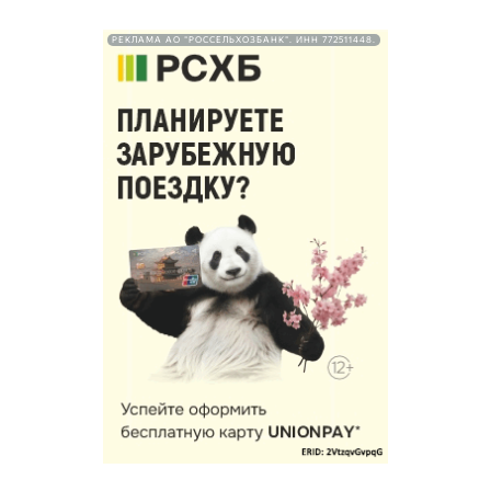
РЕКЛАМА АО "РОССЕЛЬХОЗБАНК". ИНН 772511448.