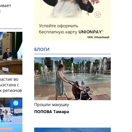
ивает
х
БЛОГИ
частие во
ызстана с
х регионов
Прошли макушку
ПОПОВА Тамара