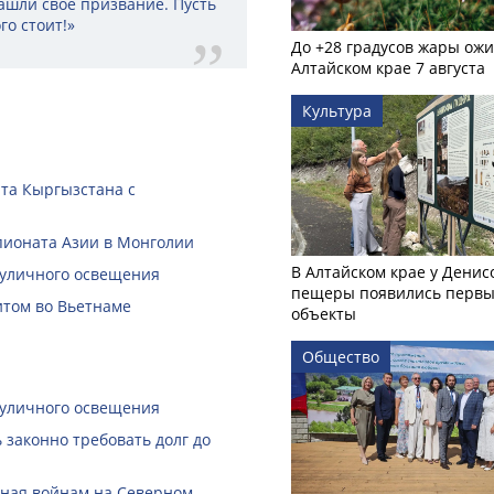
нашли своё призвание. Пусть
го стоит!»
До +28 градусов жары ожи
Алтайском крае 7 августа
Культура
нта Кыргызстана с
пионата Азии в Монголии
В Алтайском крае у Денис
 уличного освещения
пещеры появились первы
итом во Вьетнаме
объекты
Общество
 уличного освещения
законно требовать долг до
нная войнам на Северном