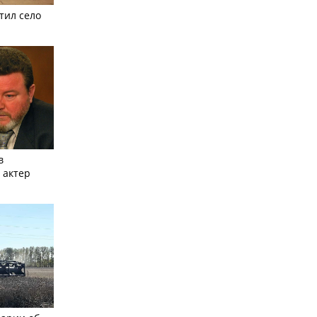
тил село
в
 актер