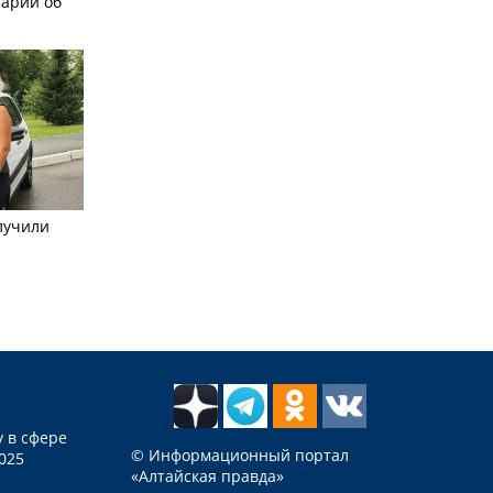
рарии об
лучили
 в сфере
© Информационный портал
025
«Алтайская правда»