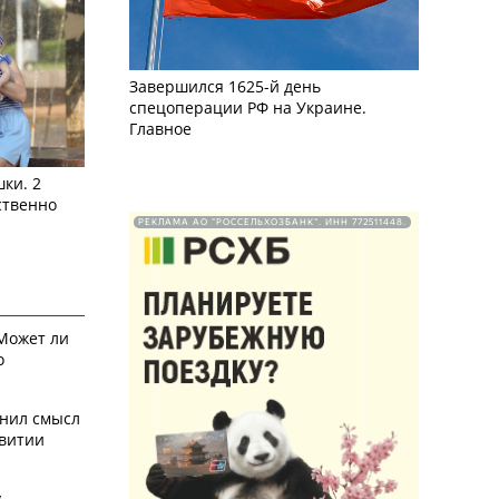
Завершился 1625-й день
спецоперации РФ на Украине.
Главное
ки. 2
ственно
РЕКЛАМА АО "РОССЕЛЬХОЗБАНК". ИНН 772511448.
 Может ли
о
снил смысл
звитии
у