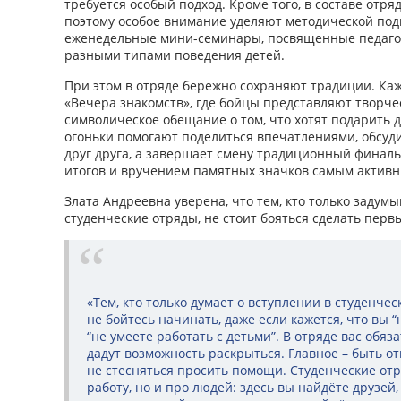
требуется особый подход. Кроме того, в составе отря
поэтому особое внимание уделяют методической подг
еженедельные мини-семинары, посвященные педагог
разными типами поведения детей.
При этом в отряде бережно сохраняют традиции. Ка
«Вечера знакомств», где бойцы представляют творче
символическое обещание о том, что хотят подарить 
огоньки помогают поделиться впечатлениями, обсуд
друг друга, а завершает смену традиционный финал
итогов и вручением памятных значков самым активн
Злата Андреевна уверена, что тем, кто только задумы
студенческие отряды, не стоит бояться сделать перв
«Тем, кто только думает о вступлении в студенческ
не бойтесь начинать, даже если кажется, что вы 
“не умеете работать с детьми”. В отряде вас обяз
дадут возможность раскрыться. Главное – быть о
не стесняться просить помощи. Студенческие отр
работу, но и про людей: здесь вы найдёте друзей