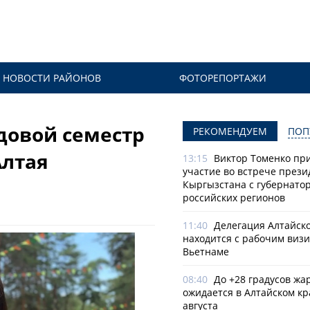
НОВОСТИ РАЙОНОВ
ФОТОРЕПОРТАЖИ
довой семестр
РЕКОМЕНДУЕМ
ПОП
Алтая
13:15
Виктор Томенко пр
участие во встрече прези
Кыргызстана с губернато
российских регионов
11:40
Делегация Алтайско
находится с рабочим визи
Вьетнаме
08:40
До +28 градусов жа
ожидается в Алтайском кр
августа