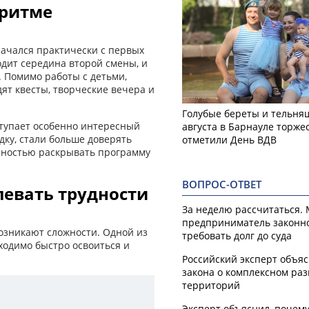
 ритме
начался практически с первых
одит середина второй смены, и
 Помимо работы с детьми,
ят квесты, творческие вечера и
Голубые береты и тельняш
ступает особенно интересный
августа в Барнауле торже
дку, стали больше доверять
отметили День ВДВ
лностью раскрывать программу
ВОПРОС-ОТВЕТ
евать трудности
За неделю рассчитаться.
предприниматель законн
возникают сложности. Одной из
требовать долг до суда
ходимо быстро освоиться и
Российский эксперт объя
закона о комплексном ра
территорий
Эксперт объяснил, почем