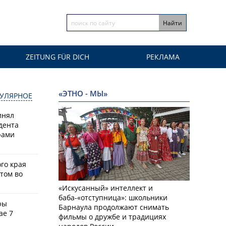
ZEITUNG FÜR DICH
РЕКЛАМА
«ЭТНО - МЫ»
УЛЯРНОЕ
инял
дента
рами
го края
том во
«Искусанный» интеллект и
баба-«отступница»: школьники
ры
Барнаула продолжают снимать
ае 7
фильмы о дружбе и традициях