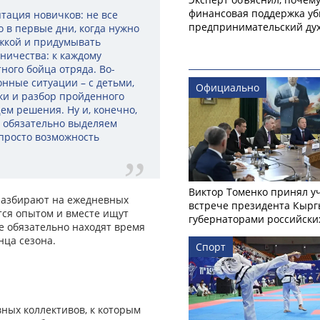
финансовая поддержка уб
птация новичков: не все
предпринимательский ду
о в первые дни, когда нужно
жкой и придумывать
ничества: к каждому
ого бойца отряда. Во-
нные ситуации – с детьми,
Официально
ки и разбор пройденного
щем решения. Ну и, конечно,
у обязательно выделяем
 просто возможность
Виктор Томенко принял у
разбирают на ежедневных
встрече президента Кырг
тся опытом и вместе ищут
губернаторами российски
е обязательно находят время
нца сезона.
Спорт
ных коллективов, к которым