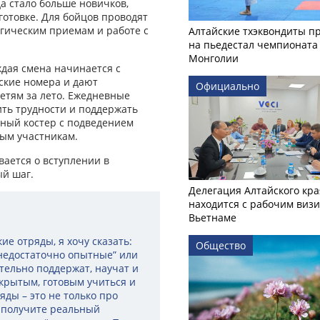
да стало больше новичков,
отовке. Для бойцов проводят
ическим приемам и работе с
Алтайские тхэквондиты п
на пьедестал чемпионата
Монголии
ждая смена начинается с
ские номера и дают
Официально
детям за лето. Ежедневные
ить трудности и поддержать
ьный костер с подведением
ым участникам.
вается о вступлении в
ый шаг.
Делегация Алтайского кра
находится с рабочим визи
Вьетнаме
ие отряды, я хочу сказать:
Общество
“недостаточно опытные” или
ательно поддержат, научат и
ткрытым, готовым учиться и
яды – это не только про
, получите реальный