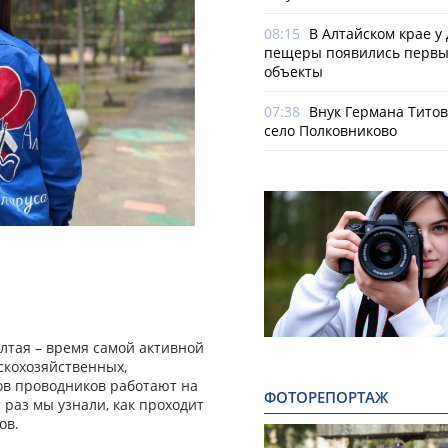
08:15
В Алтайском крае у
пещеры появились первы
объекты
07:38
Внук Германа Титов
село Полковниково
Алтая – время самой активной
скохозяйственных,
дов проводников работают на
ФОТОРЕПОРТАЖ
т раз мы узнали, как проходит
ов.