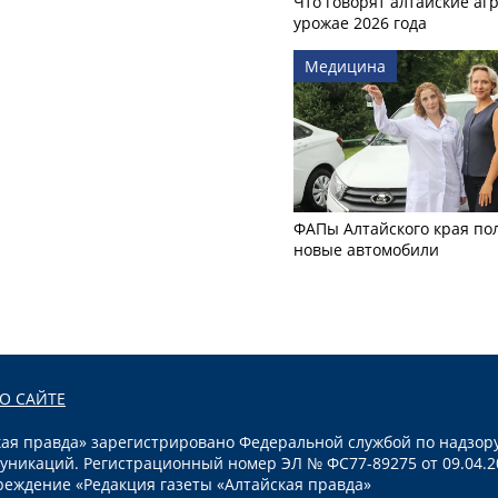
Что говорят алтайские аг
урожае 2026 года
Медицина
ФАПы Алтайского края по
новые автомобили
О САЙТЕ
я правда» зарегистрировано Федеральной службой по надзору
уникаций. Регистрационный номер ЭЛ № ФС77-89275 от 09.04.2
реждение «Редакция газеты «Алтайская правда»