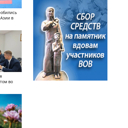
робились
 Азии в
я
том во