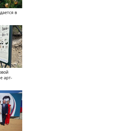
дается в
овой
е арт-