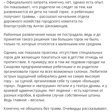
– Официального запрета, конечно, нет, однако есть опыт.
Он показывает, что родители не следят за тем, как
развлекаются их дети на такой горке, и ребятишки
получают травмы, – рассказал начальник отдела
дорожного хозяйства городского комитета по
благоустройству Антон Шеломенцев.
Районные развлечения никак не пострадали, ведь и до
принятия такого решения там больших горок не было,
только те, которые относятся к маленьким или средним.
Однако, как показала практика, отсутствие специальных
горок для желающих покататься как в детстве отнюдь не
препятствие. К примеру, все в том же ледовом городке на
Сахарова предприимчивые ребятишки и их родители
организовали горки на всех возможных склонах. Любители
острых ощущений забирались даже на самую высокую
гору – за сценой, организовав себе ту самую «большую
горку». Ледянки и «ватрушки» летали и у театра драмы, и у
краевой администрации. Нет ледянки – есть картонки от
разных коробок, в крайнем случае собственные штаны.
Ведь главное – веселье.
Конечно, не обошлось без травм. Очевидцы рассказывают,