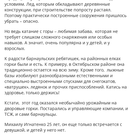
условиям. Лед, которым обкладывают деревянные
конструкции, при строительстве попросту растаял.
Поэтому практически построенные сооружения пришлось
убрать – опасно.
Но ведь катание с горы – любимая забава, которая не
требует слишком сложного снаряжения или особых
навыков. А значит, очень популярна и у детей, и у
взрослых.
К радости барнаульских ребятишек, на районных елках
горки были и есть. К примеру, в Октябрьском районе она
традиционно остается на всю зиму. Кроме того, лыжные
базы изобилуют разнообразными естественными и
специально выстроенными спусками для снегокатов,
«ватрушек», ледянок и прочих приспособлений. Катись на
здоровье, только держись!
Кстати, этот год оказался необычайно урожайным на
дворовые горки. Постарались и управляющие компании, и
ТСЖ, и сами барнаульцы.
Михаилу Игнатенко 25 лет, он еще только встречается с
девушкой, и детей у него нет.