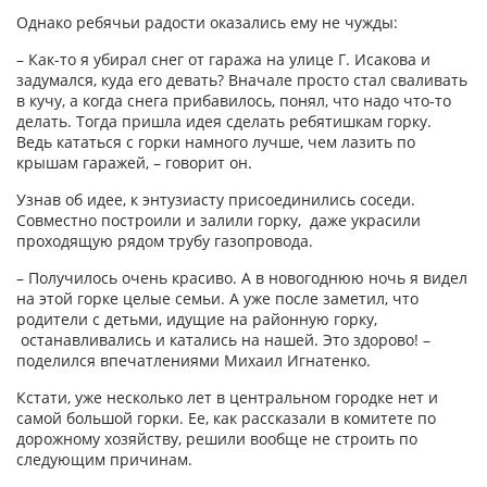
Однако ребячьи радости оказались ему не чужды:
– Как-то я убирал снег от гаража на улице Г. Исакова и
задумался, куда его девать? Вначале просто стал сваливать
в кучу, а когда снега прибавилось, понял, что надо что-то
делать. Тогда пришла идея сделать ребятишкам горку.
Ведь кататься с горки намного лучше, чем лазить по
крышам гаражей, – говорит он.
Узнав об идее, к энтузиасту присоединились соседи.
Совместно построили и залили горку, даже украсили
проходящую рядом трубу газопровода.
– Получилось очень красиво. А в новогоднюю ночь я видел
на этой горке целые семьи. А уже после заметил, что
родители с детьми, идущие на районную горку,
останавливались и катались на нашей. Это здорово! –
поделился впечатлениями Михаил Игнатенко.
Кстати, уже несколько лет в центральном городке нет и
самой большой горки. Ее, как рассказали в комитете по
дорожному хозяйству, решили вообще не строить по
следующим причинам.