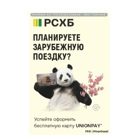
РЕКЛАМА АО "РОССЕЛЬХОЗБАНК". ИНН 772511448.