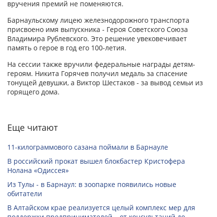
вручения премий не поменяются.
Барнаульскому лицею железнодорожного транспорта
присвоено имя выпускника - Героя Советского Союза
Владимира Рублевского. Это решение увековечивает
память о герое в год его 100-летия.
На сессии также вручили федеральные награды детям-
героям. Никита Горячев получил медаль за спасение
тонущей девушки, а Виктор Шестаков - за вывод семьи из
горящего дома.
Еще читают
11-килограммового сазана поймали в Барнауле
В российский прокат вышел блокбастер Кристофера
Нолана «Одиссея»
Из Тулы - в Барнаул: в зоопарке появились новые
обитатели
В Алтайском крае реализуется целый комплекс мер для
поддержки предпринимателей – от консультаций до